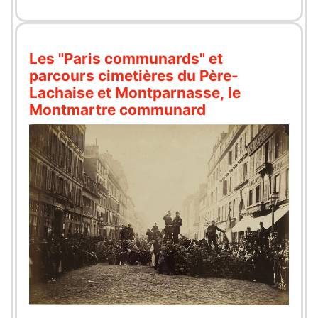
Les "Paris communards" et
parcours cimetières du Père-
Lachaise et Montparnasse, le
Montmartre communard