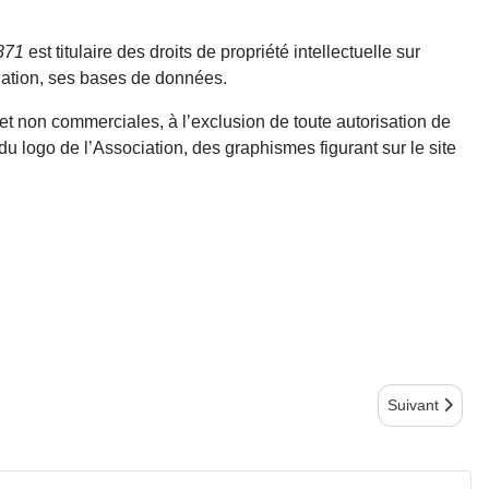
871
est titulaire des droits de propriété intellectuelle sur
gation, ses bases de données.
s et non commerciales, à l’exclusion de toute autorisation de
du logo de l’Association, des graphismes figurant sur le site
Article suivant
Suivant