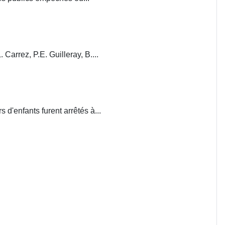
. Carrez, P.E. Guilleray, B....
d'enfants furent arrêtés à...