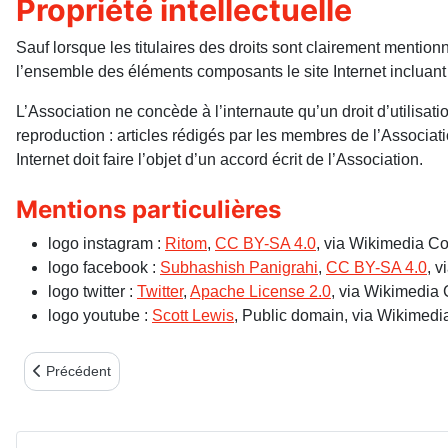
Propriété intellectuelle
Sauf lorsque les titulaires des droits sont clairement mention
l’ensemble des éléments composants le site Internet incluan
L’Association ne concède à l’internaute qu’un droit d’utilisati
reproduction : articles rédigés par les membres de l’Associati
Internet doit faire l’objet d’un accord écrit de l’Association.
Mentions particulières
logo instagram :
Ritom
,
CC BY-SA 4.0
, via Wikimedia 
logo facebook :
Subhashish Panigrahi
,
CC BY-SA 4.0
, 
logo twitter :
Twitter
,
Apache License 2.0
, via Wikimedi
logo youtube :
Scott Lewis
, Public domain, via Wikime
Article précédent : essai bulletin
Précédent