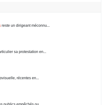
s
reste un dirigeant méconnu...
iculier sa protestation en...
visuelle, récentes en...
ces publics empêchés ou...