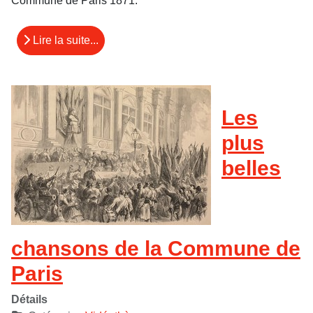
Commune de Paris 1871.
Lire la suite...
Les
plus
belles
chansons de la Commune de
Paris
Détails