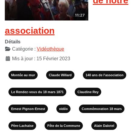
association
Détails
Catégorie :
Vidéothèque
Mis à jour : 15 Février 2023
Montée au mur
Claude Willard
140 ans de l'association
Le Rendez-vous du 18 mars 1871
Claudine Rey
Ernest Pignon-Ernest
vidéo
Commémoration 18 mars
Père-Lachaise
Fête de la Commune
Alain Dalotel