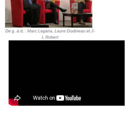
De g. à d. : Marc Lagana, Laure Godineau et J-
L Robert