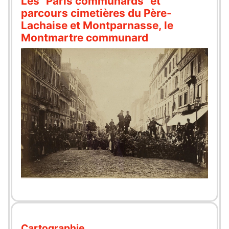
Les "Paris communards" et
parcours cimetières du Père-
Lachaise et Montparnasse, le
Montmartre communard
Cartographie