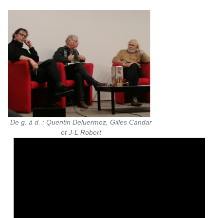
De g. à d. : Quentin Deluermoz, Gilles Candar
et J-L Robert