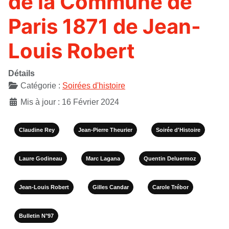
de la Commune de
Paris 1871 de Jean-
Louis Robert
Détails
Catégorie :
Soirées d'histoire
Mis à jour : 16 Février 2024
Claudine Rey
Jean-Pierre Theurier
Soirée d'Histoire
Laure Godineau
Marc Lagana
Quentin Deluermoz
Jean-Louis Robert
Gilles Candar
Carole Trébor
Bulletin N°97