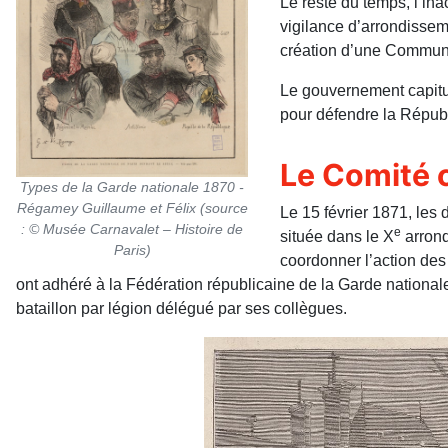
Le reste du temps, l’ina
vigilance d’arrondissem
création d’une Commun
Le gouvernement capitul
pour défendre la Républ
Le Comité 
Types de la Garde nationale 1870 -
Régamey Guillaume et Félix (source
Le 15 février 1871, les
: © Musée Carnavalet – Histoire de
e
située dans le X
arrond
Paris)
coordonner l’action des
ont adhéré à la Fédération républicaine de la Garde national
bataillon par légion délégué par ses collègues.