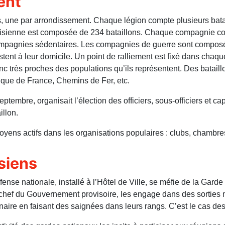
ent
 une par arrondissement. Chaque légion compte plusieurs batail
arisienne est composée de 234 bataillons. Chaque compagnie c
mpagnies sédentaires. Les compagnies de guerre sont composée
nt à leur domicile. Un point de ralliement est fixé dans chaque
très proches des populations qu’ils représentent. Des bataillo
anque de France, Chemins de Fer, etc.
eptembre, organisait l’élection des officiers, sous-officiers et
illon.
oyens actifs dans les organisations populaires : clubs, chambres
ssiens
nse nationale, installé à l’Hôtel de Ville, se méfie de la Gard
chef du Gouvernement provisoire, les engage dans des sorties ma
onnaire en faisant des saignées dans leurs rangs. C’est le cas d