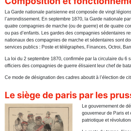
Composition et fonctionnem
La Garde nationale parisienne est composée de vingt légions,
l’arrondissement. En septembre 1870, la Garde nationale p
quatre compagnies de marche (ou de guerre) et de quatre co
ou pas d’enfants. Les gardes des compagnies sédentaires reste
nationaux des compagnies de marche et sédentaires sont donc 
services publics : Poste et télégraphes, Finances, Octroi, B
La loi du 2 septembre 1870, confirmée par la circulaire du 6 s
officiers des compagnies de guerre élisaient leur chef de bata
Ce mode de désignation des cadres aboutit à l’élection de cit
Le siège de paris par les pru
Le gouvernement de défe
gouverneur de Paris et 
patriotique et révoluti