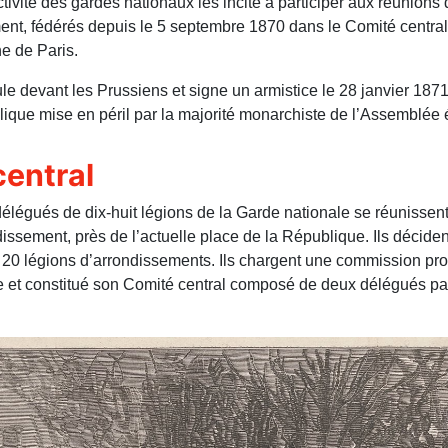
ctivité des gardes nationaux les incite à participer aux réunions
ent, fédérés depuis le 5 septembre 1870 dans le Comité central 
e de Paris.
e devant les Prussiens et signe un armistice le 28 janvier 1871.
ique mise en péril par la majorité monarchiste de l’Assemblée é
central
 délégués de dix-huit légions de la Garde nationale se réunissen
issement, près de l’actuelle place de la République. Ils décide
 20 légions d’arrondissements. Ils chargent une commission provi
e et constitué son Comité central composé de deux délégués par