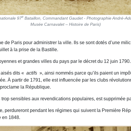
e
nationale 97
Bataillon, Commandant Gaudet - Photographie André-Adol
Musée Carnavalet – Histoire de Paris)
de Paris pour administrer la ville. Ils se sont dotés d’une mili
let à la prise de la Bastille.
yennes et grandes villes du pays par le décret du 12 juin 1790.
 aisés dits «
actifs
», ainsi nommés parce qu’ils paient un impôt
. À partir de 1791, elle est influencée par les clubs révolution
t proclame la République.
op sensibles aux revendications populaires, est supprimée par l
, perdureront pendant les régimes qui suivent la Première Rép
e en 1848.