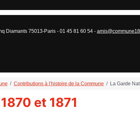
 Diamants 75013-Paris - 01 45 81 60 54 -
amis@commune187
mune
Contributions à l'histoire de la Commune
La Garde Nat
 1870 et 1871