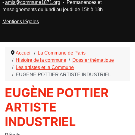
-
amis@commune1871.org
- Permanences et
renseignements du lundi au jeudi de 15h à 18h
Mentions légales
Accueil
La Commune de Paris
Histoire de la commune
Dossier thématique
Les artistes et la Commune
EUGÈNE POTTIER ARTISTE INDUSTRIEL
EUGÈNE POTTIER
ARTISTE
INDUSTRIEL
Détails