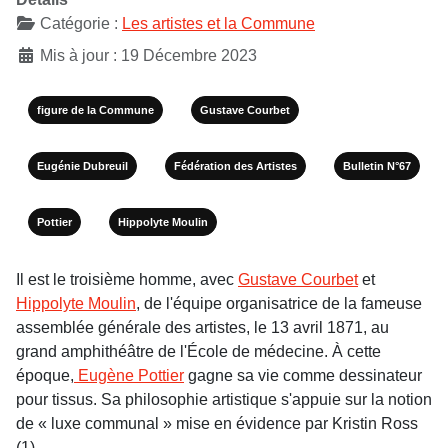
Catégorie :
Les artistes et la Commune
Mis à jour : 19 Décembre 2023
figure de la Commune
Gustave Courbet
Eugénie Dubreuil
Fédération des Artistes
Bulletin N°67
Pottier
Hippolyte Moulin
Il est le troisième homme, avec
Gustave Courbet
et
Hippolyte Moulin
, de l'équipe organisatrice de la fameuse
assemblée générale des artistes, le 13 avril 1871, au
grand amphithéâtre de l'École de médecine. À cette
époque,
Eugène Pottier
gagne sa vie comme dessinateur
pour tissus. Sa philosophie artistique s'appuie sur la notion
de « luxe communal » mise en évidence par Kristin Ross
(1) .