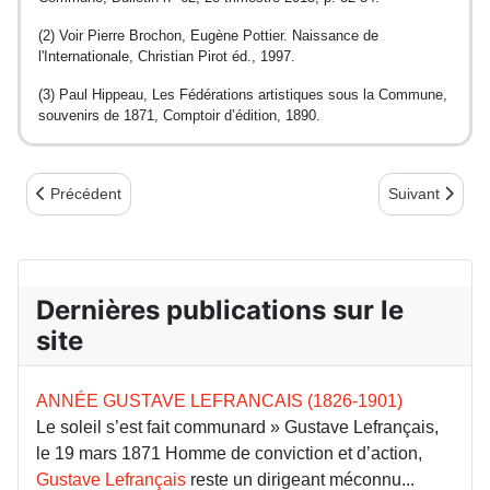
(2) Voir Pierre Brochon, Eugène Pottier. Naissance de
l'Internationale, Christian Pirot éd., 1997.
(3) Paul Hippeau, Les Fédérations artistiques sous la Commune,
souvenirs de 1871, Comptoir d’édition, 1890.
Article précédent : Auguste Lançon un artiste non reconnu à sa ju
Article suivant
Précédent
Suivant
Dernières publications sur le
site
ANNÉE GUSTAVE LEFRANCAIS (1826-1901)
Le soleil s’est fait communard » Gustave Lefrançais,
le 19 mars 1871 Homme de conviction et d’action,
Gustave Lefrançais
reste un dirigeant méconnu...