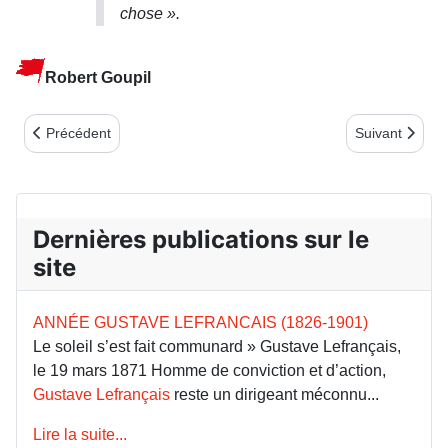
chose ».
Robert Goupil
Article précédent : André Gill, peintre, caricaturiste...
Article suivan
Précédent
Suivant
Dernières publications sur le
site
ANNÉE GUSTAVE LEFRANCAIS (1826-1901)
Le soleil s’est fait communard » Gustave Lefrançais,
le 19 mars 1871 Homme de conviction et d’action,
Gustave Lefrançais
reste un dirigeant méconnu...
Lire la suite...