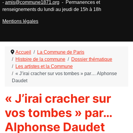
-
amis@commune1871.org
- Permanences et
renseignements du lundi au jeudi de 15h à 18h
Mentions légales
Accueil
La Commune de Paris
Histoire de la commune
Dossier thématique
Les artistes et la Commune
« J’irai cracher sur vos tombes » par… Alphonse
Daudet
« J’irai cracher sur
vos tombes » par…
Alphonse Daudet