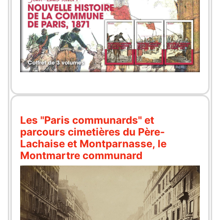
Les "Paris communards" et
parcours cimetières du Père-
Lachaise et Montparnasse, le
Montmartre communard