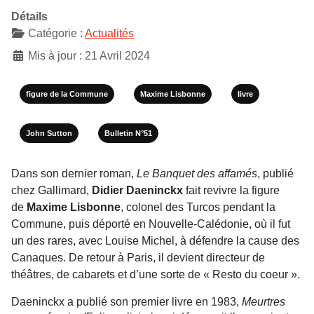
Détails
Catégorie :
Actualités
Mis à jour : 21 Avril 2024
figure de la Commune
Maxime Lisbonne
livre
John Sutton
Bulletin N°51
Dans son dernier roman,
Le Banquet des affamés
, publié
chez Gallimard,
Didier Daeninckx
fait revivre la figure
de
Maxime Lisbonne
, colonel des Turcos pendant la
Commune, puis déporté en Nouvelle-Calédonie, où il fut
un des rares, avec Louise Michel, à défendre la cause des
Canaques. De retour à Paris, il devient directeur de
théâtres, de cabarets et d’une sorte de « Resto du coeur ».
Daeninckx a publié son premier livre en 1983,
Meurtres