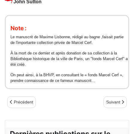
John Sutton
Note :
Le manuscrit de Maxime Lisbonne, rédigé au bagne ,faisait partie
de l'importante collection privée de Marcel Cerf.
À la mort de ce dernier et après donation de sa collection à la
Bibliothèque historique de la ville de Paris, un "fonds Marcel Cerf" a
été créé.
On peut ainsi, à la BHVP, en consultant le « fonds Marcel Cerf »,
prendre connaissance de ce fameux manuscrit...
Article précédent : Du 12 au 21 novembre 2014 à Paris, Mairie d
Article suivan
Précédent
Suivant
Dernières publications sur le