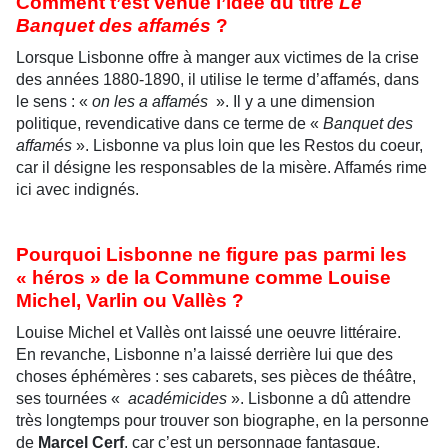
Comment t’est venue l’idée du titre
Le
Banquet des affamés
?
Lorsque Lisbonne offre à manger aux victimes de la crise
des années 1880-1890, il utilise le terme d’affamés, dans
le sens : «
on les a affamés
». Il y a une dimension
politique, revendicative dans ce terme de «
Banquet des
affamés
». Lisbonne va plus loin que les Restos du coeur,
car il désigne les responsables de la misère. Affamés rime
ici avec indignés.
Pourquoi Lisbonne ne figure pas parmi les
« héros » de la Commune comme Louise
Michel, Varlin ou Vallès ?
Louise Michel et Vallès ont laissé une oeuvre littéraire.
En revanche, Lisbonne n’a laissé derrière lui que des
choses éphémères : ses cabarets, ses pièces de théâtre,
ses tournées «
académicides
». Lisbonne a dû attendre
très longtemps pour trouver son biographe, en la personne
de
Marcel Cerf
, car c’est un personnage fantasque,