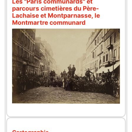
Les "Paris communards" et
parcours cimetières du Père-
Lachaise et Montparnasse, le
Montmartre communard