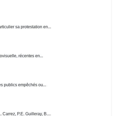
iculier sa protestation en...
visuelle, récentes en...
ces publics empêchés ou...
. Carrez, P.E. Guilleray, B....