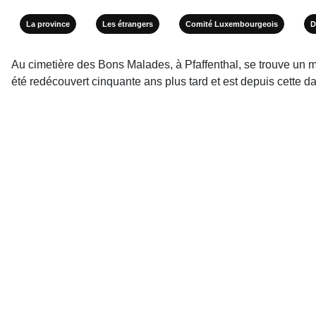
La province
Les étrangers
Comité Luxembourgeois
D
Au cimetière des Bons Malades, à Pfaffenthal, se trouve u
été redécouvert cinquante ans plus tard et est depuis cette 