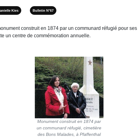
anielle Kies
Bulletin N°67
n monument construit en 1874 par un communard réfugié pour 
date un centre de commémoration annuelle.
Monument construit en 1874 par
un communard réfugié, cimetière
des Bons Malades, à Pfaffenthal