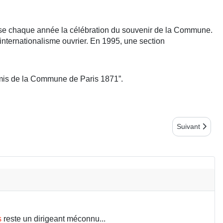
nise chaque année la célébration du souvenir de la Commune.
l’internationalisme ouvrier. En 1995, une section
Amis de la Commune de Paris 1871”.
Article suiv
Suivant
s
reste un dirigeant méconnu...