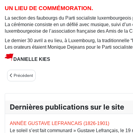
UN LIEU DE COMMÉMORATION.
La section des faubourgs du Parti socialiste luxembourgeois
La cérémonie consiste en un défilé avec musique, suivi d’un dé
luxembourgeoise de l’association française des Amis de la
Le dernier 30 avril a eu lieu, à Luxembourg, la traditionnell
Les orateurs étaient Monique Dejeans pour le Parti sociali
DANIELLE KIES
Article précédent : LA COMMUNE À L’HONNEUR À ISSOUDUN
Précédent
Dernières publications sur le site
ANNÉE GUSTAVE LEFRANCAIS (1826-1901)
Le soleil s’est fait communard » Gustave Lefrançais, le 1