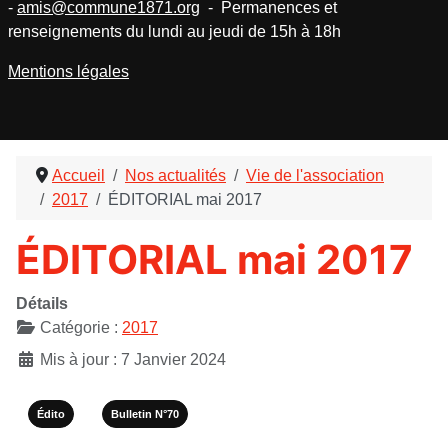
-
amis@commune1871.org
- Permanences et
renseignements du lundi au jeudi de 15h à 18h
Mentions légales
Accueil
Nos actualités
Vie de l'association
2017
ÉDITORIAL mai 2017
ÉDITORIAL mai 2017
Détails
Catégorie :
2017
Mis à jour : 7 Janvier 2024
Édito
Bulletin N°70