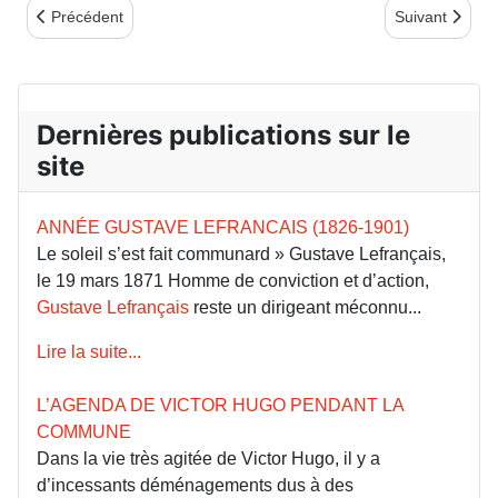
Article précédent : Commémoration en l’honneur de la Commune
Article suivan
Précédent
Suivant
Dernières publications sur le
site
ANNÉE GUSTAVE LEFRANCAIS (1826-1901)
Le soleil s’est fait communard » Gustave Lefrançais,
le 19 mars 1871 Homme de conviction et d’action,
Gustave Lefrançais
reste un dirigeant méconnu...
Lire la suite...
L’AGENDA DE VICTOR HUGO PENDANT LA
COMMUNE
Dans la vie très agitée de Victor Hugo, il y a
d’incessants déménagements dus à des