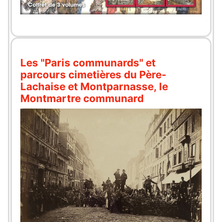
Les "Paris communards" et
parcours cimetières du Père-
Lachaise et Montparnasse, le
Montmartre communard