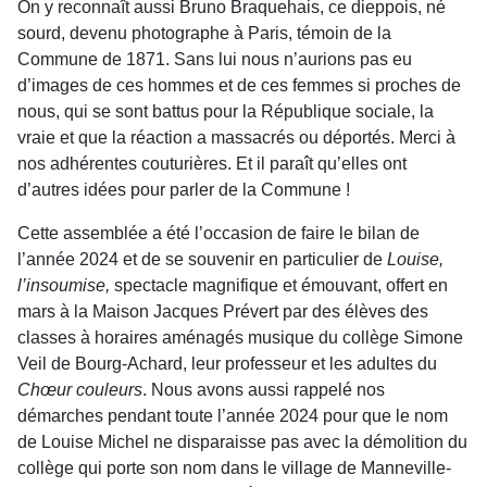
On y reconnaît aussi Bruno Braquehais, ce dieppois, né
sourd, devenu photographe à Paris, témoin de la
Commune de 1871. Sans lui nous n’aurions pas eu
d’images de ces hommes et de ces femmes si proches de
nous, qui se sont battus pour la République sociale, la
vraie et que la réaction a massacrés ou déportés. Merci à
nos adhé­rentes couturières. Et il paraît qu’elles ont
d’autres idées pour parler de la Commune !
Cette assemblée a été l’occa­sion de faire le bilan de
l’année 2024 et de se souvenir en parti­culier de
Louise,
l’insoumise,
spectacle magnifique et émou­vant, offert en
mars à la Maison Jacques Prévert par des élèves des
classes à horaires aménagés musique du collège Simone
Veil de Bourg-Achard, leur professeur et les adultes du
Chœur couleurs
. Nous avons aussi rappelé nos
démarches pendant toute l’an­née 2024 pour que le nom
de Louise Michel ne disparaisse pas avec la démolition du
collège qui porte son nom dans le vil­lage de Manneville-