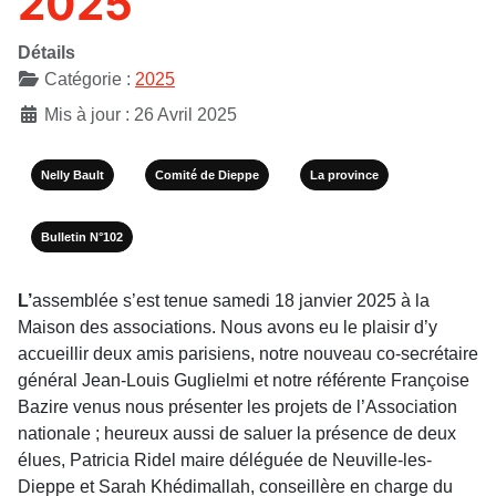
2025
Détails
Catégorie :
2025
Mis à jour : 26 Avril 2025
Nelly Bault
Comité de Dieppe
La province
Bulletin N°102
L’
assemblée s’est tenue samedi 18 janvier 2025 à la
Maison des asso­ciations. Nous avons eu le plaisir d’y
accueillir deux amis pari­siens, notre nouveau co-secré­taire
général Jean-Louis Guglielmi et notre référente Françoise
Bazire venus nous présenter les projets de l’Association
nationale ; heureux aussi de saluer la présence de deux
élues, Patricia Ridel maire déléguée de Neuville-les-
Dieppe et Sarah Khédimallah, conseil­lère en charge du