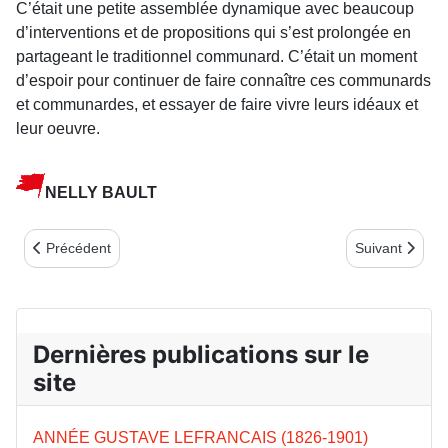
C’était une petite assemblée dynamique avec beaucoup
d’in­terventions et de propositions qui s’est prolongée en
parta­geant le traditionnel commu­nard. C’était un moment
d’espoir pour continuer de faire connaî­tre ces communards
et commu­nardes, et essayer de faire vivre leurs idéaux et
leur oeuvre.
NELLY BAULT
Article précédent : ASSEMBLÉE GÉNÉRALE DU COMITÉ TRÉG
Article suiv
Précédent
Suivant
Dernières publications sur le
site
ANNÉE GUSTAVE LEFRANCAIS (1826-1901)