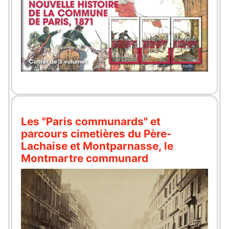
Les "Paris communards" et
parcours cimetières du Père-
Lachaise et Montparnasse, le
Montmartre communard