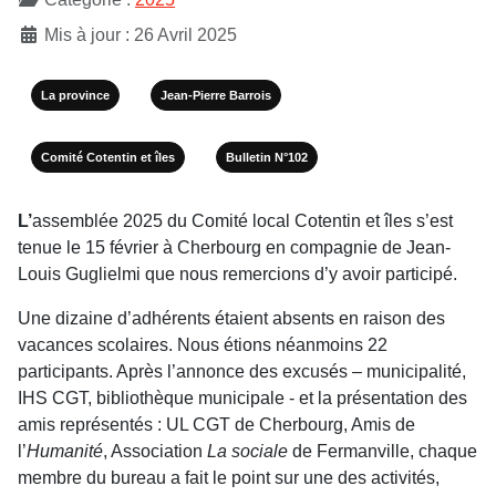
Mis à jour : 26 Avril 2025
La province
Jean-Pierre Barrois
Comité Cotentin et îles
Bulletin N°102
L’
assemblée 2025 du Comité local Cotentin et îles s’est
tenue le 15 février à Cherbourg en compagnie de Jean-
Louis Guglielmi que nous remercions d’y avoir participé.
Une dizaine d’adhérents étaient absents en rai­son des
vacances scolaires. Nous étions néanmoins 22
participants. Après l’annonce des excusés – municipalité,
IHS CGT, bibliothèque municipale - et la présentation des
amis représentés : UL CGT de Cherbourg, Amis de
l’
Humanité
, Association
La sociale
de Fermanville, chaque
membre du bureau a fait le point sur une des activités,