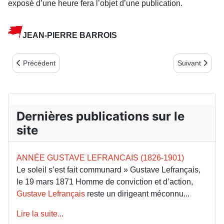
exposé d’une heure fera l’objet d’une publica­tion.
JEAN-PIERRE BARROIS
Article précédent : LE BERRY DE CÉLÉBRATIONS EN ENGAG
Article suiv
Précédent
Suivant
Dernières publications sur le
site
ANNÉE GUSTAVE LEFRANCAIS (1826-1901)
Le soleil s’est fait communard » Gustave Lefrançais,
le 19 mars 1871 Homme de conviction et d’action,
Gustave Lefrançais
reste un dirigeant méconnu...
Lire la suite...