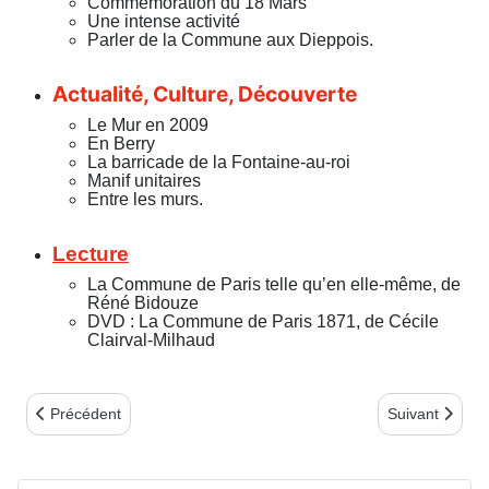
Commémoration du 18 Mars
Une intense activité
Parler de la Commune aux Dieppois.
Actualité, Culture, Découverte
Le Mur en 2009
En Berry
La barricade de la Fontaine-au-roi
Manif unitaires
Entre les murs.
Lecture
La Commune de Paris telle qu’en elle-même, de
Réné Bidouze
DVD : La Commune de Paris 1871, de Cécile
Clairval-Milhaud
Article précédent : Bulletin n°40 - 4ème trim. 2009
Article suivant
Précédent
Suivant