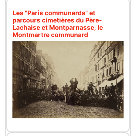
Les "Paris communards" et
parcours cimetières du Père-
Lachaise et Montparnasse, le
Montmartre communard