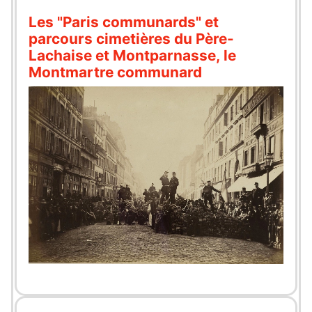
Les "Paris communards" et
parcours cimetières du Père-
Lachaise et Montparnasse, le
Montmartre communard