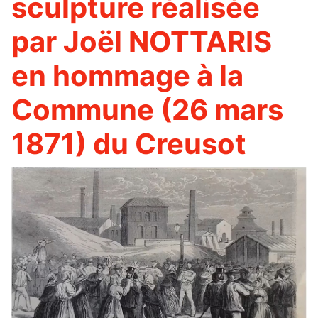
sculpture réalisée
par Joël NOTTARIS
en hommage à la
Commune (26 mars
1871) du Creusot