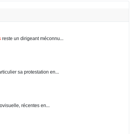
s
reste un dirigeant méconnu...
iculier sa protestation en...
visuelle, récentes en...