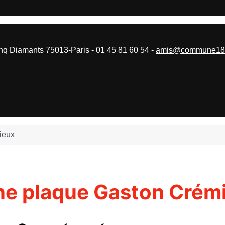
 Diamants 75013-Paris - 01 45 81 60 54 -
amis@commune187
ieux
une plaque Gaston Crém