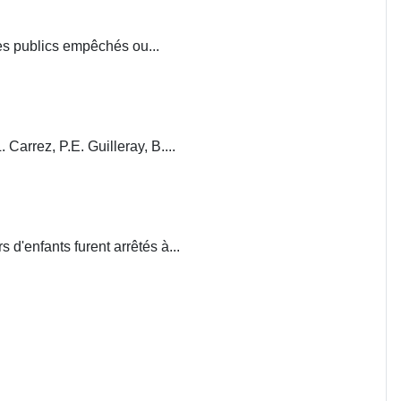
ces publics empêchés ou...
. Carrez, P.E. Guilleray, B....
d'enfants furent arrêtés à...