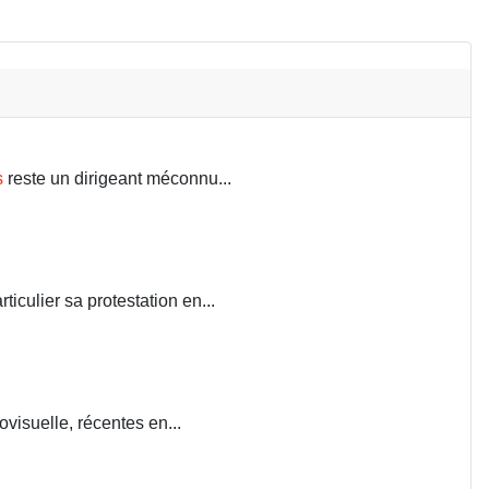
s
reste un dirigeant méconnu...
iculier sa protestation en...
visuelle, récentes en...