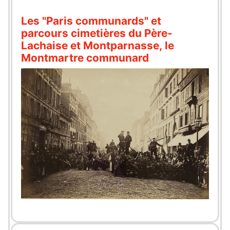
Les "Paris communards" et
parcours cimetières du Père-
Lachaise et Montparnasse, le
Montmartre communard