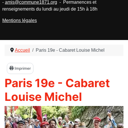
-
amis@commune1871.org
- Permanences et
renseignements du lundi au jeudi de 15h à 18h
Mentions légales
Accueil
Paris 19e - Cabaret Louise Michel
Imprimer
Paris 19e - Cabaret
Louise Michel