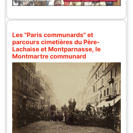
Les "Paris communards" et
parcours cimetières du Père-
Lachaise et Montparnasse, le
Montmartre communard