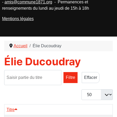
-
amis@commune1871.org
- Permanences et
renseignements du lundi au jeudi de 15h à 18h
Mentions légales
Accueil
Élie Ducoudray
Élie Ducoudray
Saisir partie du titre
Filtre
Effacer
Afficher #
Titre