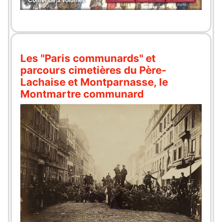
Les "Paris communards" et
parcours cimetières du Père-
Lachaise et Montparnasse, le
Montmartre communard