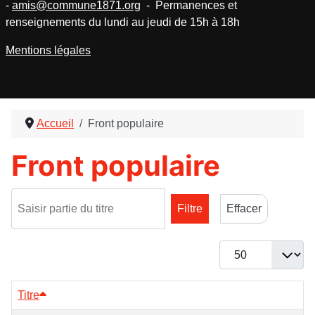
-
amis@commune1871.org
- Permanences et
renseignements du lundi au jeudi de 15h à 18h
Mentions légales
Accueil
Front populaire
Front populaire
Saisir partie du titre
Filtre
Effacer
Afficher #
Titre