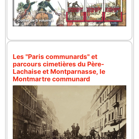
Les "Paris communards" et
parcours cimetières du Père-
Lachaise et Montparnasse, le
Montmartre communard