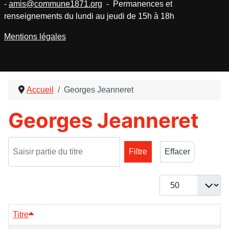
-
amis@commune1871.org
- Permanences et
renseignements du lundi au jeudi de 15h à 18h
Mentions légales
Accueil
Georges Jeanneret
Georges Jeanneret
Saisir partie du titre
Filtre
Effacer
Afficher #
Titre