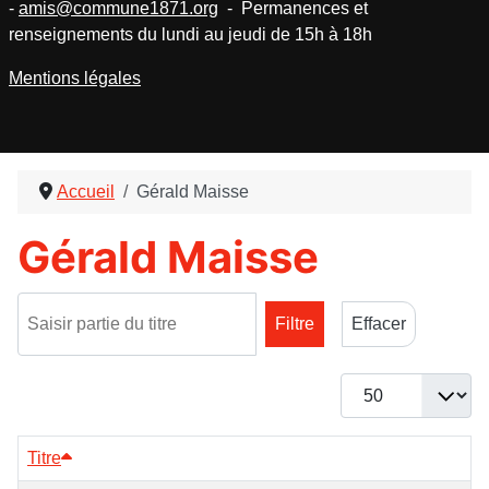
-
amis@commune1871.org
- Permanences et
renseignements du lundi au jeudi de 15h à 18h
Mentions légales
Accueil
Gérald Maisse
Gérald Maisse
Saisir partie du titre
Filtre
Effacer
Afficher #
Titre