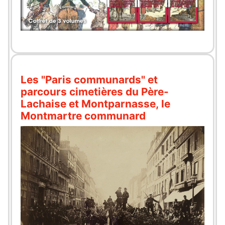
Les "Paris communards" et
parcours cimetières du Père-
Lachaise et Montparnasse, le
Montmartre communard