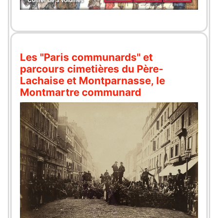
Les "Paris communards" et
parcours cimetières du Père-
Lachaise et Montparnasse, le
Montmartre communard