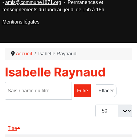
-
amis@commune1871.org
- Permanences et
renseignements du lundi au jeudi de 15h à 18h
Mentions légales
Accueil
Isabelle Raynaud
Isabelle Raynaud
Saisir partie du titre
Filtre
Effacer
Afficher #
Titre