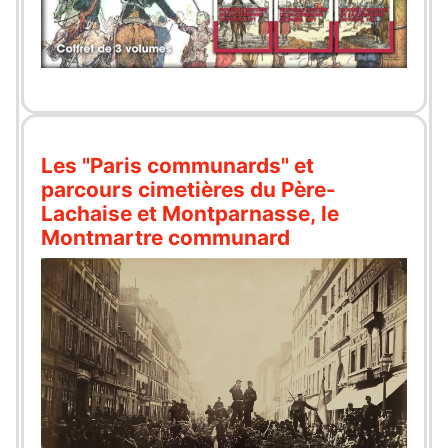
Les "Paris communards" et
parcours cimetières du Père-
Lachaise et Montparnasse, le
Montmartre communard