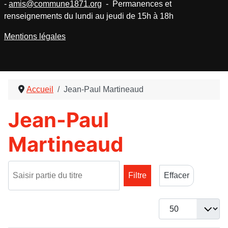
-
amis@commune1871.org
- Permanences et
renseignements du lundi au jeudi de 15h à 18h
Mentions légales
Accueil
Jean-Paul Martineaud
Jean-Paul
Martineaud
Saisir partie du titre
Filtre
Effacer
Afficher #