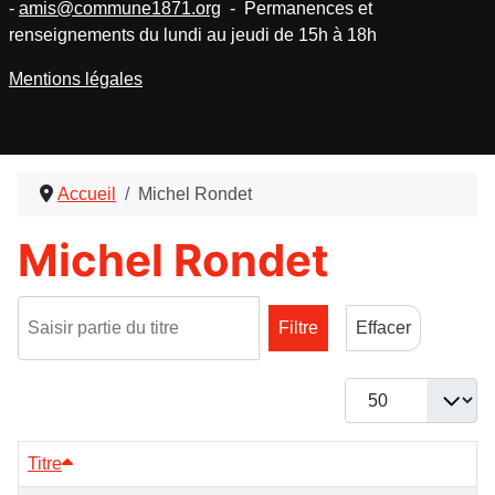
-
amis@commune1871.org
- Permanences et
renseignements du lundi au jeudi de 15h à 18h
Mentions légales
Accueil
Michel Rondet
Michel Rondet
Saisir partie du titre
Filtre
Effacer
Afficher #
Titre