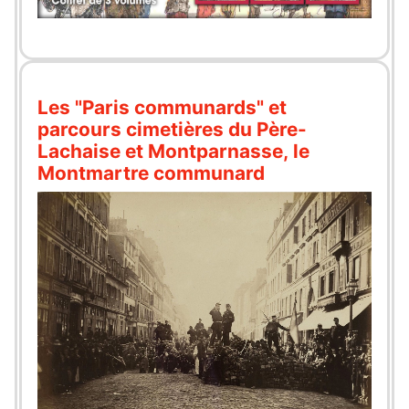
Les "Paris communards" et
parcours cimetières du Père-
Lachaise et Montparnasse, le
Montmartre communard