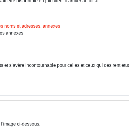
t être disponible en juin vient d'arriver au local.
des noms et adresses, annexes
Les annexes
 et s’avère incontournable pour celles et ceux qui désirent étud
 l'image ci-dessous.