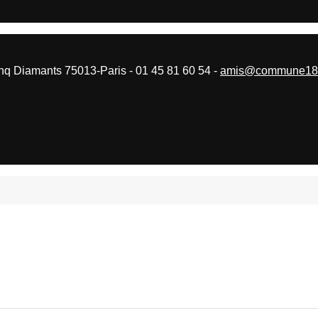
 Diamants 75013-Paris - 01 45 81 60 54 -
amis@commune187