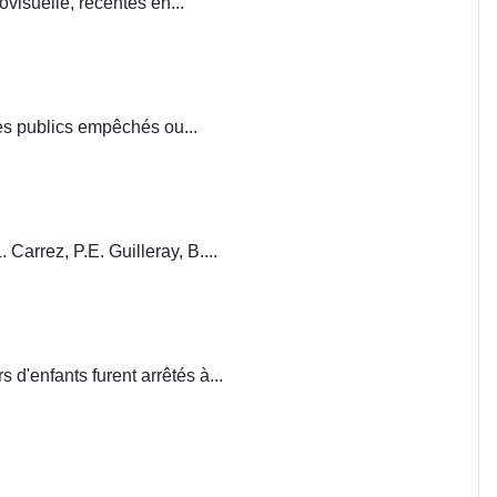
visuelle, récentes en...
ces publics empêchés ou...
. Carrez, P.E. Guilleray, B....
d'enfants furent arrêtés à...