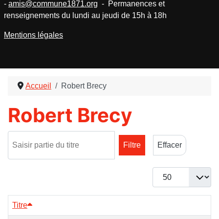
-
amis@commune1871.org
- Permanences et
renseignements du lundi au jeudi de 15h à 18h
Mentions légales
Accueil
Robert Brecy
Robert Brecy
Saisir partie du titre
Filtre
Effacer
Afficher #
Titre