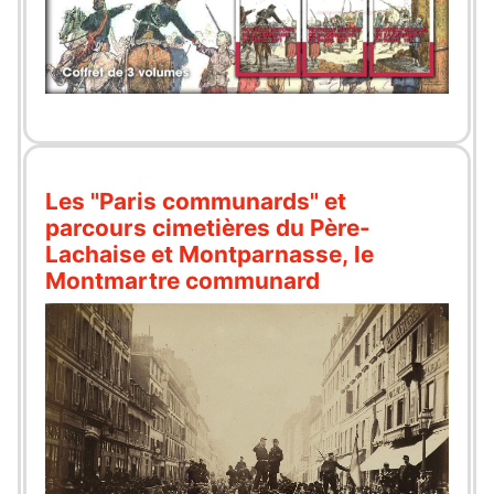
Les "Paris communards" et
parcours cimetières du Père-
Lachaise et Montparnasse, le
Montmartre communard