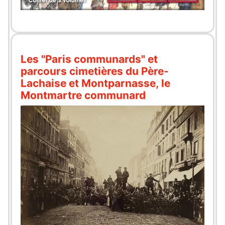
Les "Paris communards" et
parcours cimetières du Père-
Lachaise et Montparnasse, le
Montmartre communard