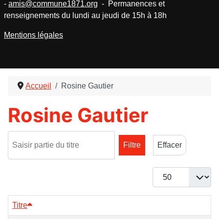
-
amis@commune1871.org
- Permanences et
renseignements du lundi au jeudi de 15h à 18h
Mentions légales
Accueil
Rosine Gautier
Rosine Gautier
Saisir partie du titre
Filtre
Effacer
Afficher #
Titre