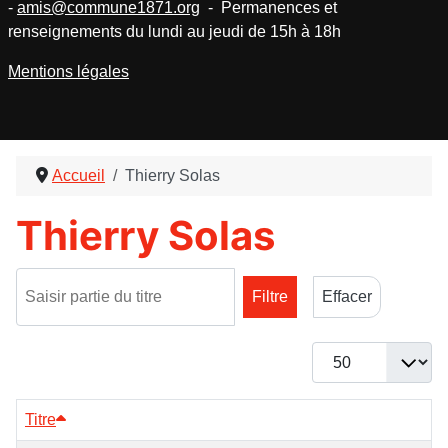
-
amis@commune1871.org
- Permanences et
renseignements du lundi au jeudi de 15h à 18h
Mentions légales
Accueil
Thierry Solas
Thierry Solas
Saisir partie du titre
Filtre
Effacer
Afficher #
Titre