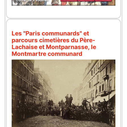
Les "Paris communards" et
parcours cimetières du Père-
Lachaise et Montparnasse, le
Montmartre communard