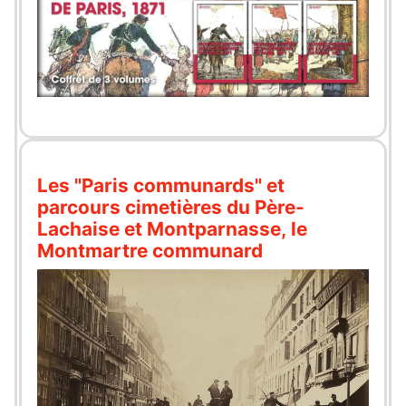
Les "Paris communards" et
parcours cimetières du Père-
Lachaise et Montparnasse, le
Montmartre communard