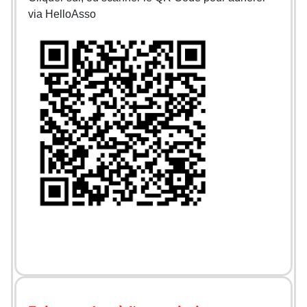
via HelloAsso