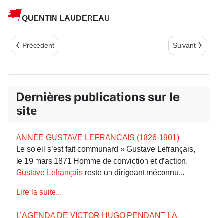
QUENTIN LAUDEREAU
Article précédent : JACQUES ROUGERIE, HISTORIEN DE LA C
Article suiv
Précédent
Suivant
Dernières publications sur le
site
ANNÉE GUSTAVE LEFRANCAIS (1826-1901)
Le soleil s’est fait communard » Gustave Lefrançais,
le 19 mars 1871 Homme de conviction et d’action,
Gustave Lefrançais
reste un dirigeant méconnu...
Lire la suite...
L’AGENDA DE VICTOR HUGO PENDANT LA