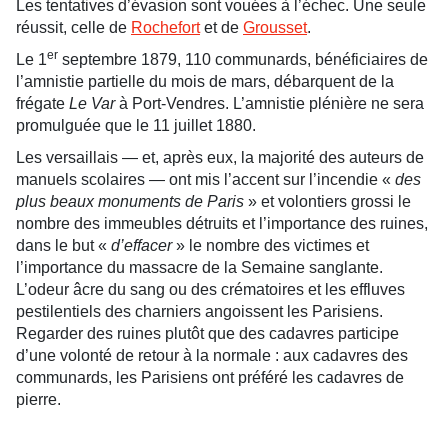
Les tentatives d’évasion sont vouées à l’échec. Une seule
réussit, celle de
Rochefort
et de
Grousset
.
er
Le 1
septembre 1879, 110 communards, bénéficiaires de
l’amnistie partielle du mois de mars, débarquent de la
frégate
Le Var
à Port-Vendres. L’amnistie plénière ne sera
promulguée que le 11 juillet 1880.
Les versaillais — et, après eux, la majorité des auteurs de
manuels scolaires — ont mis l’accent sur l’incendie «
des
plus beaux monuments de Paris
» et volontiers grossi le
nombre des immeubles détruits et l’importance des ruines,
dans le but «
d’effacer
» le nombre des victimes et
l’importance du massacre de la Semaine sanglante.
L’odeur âcre du sang ou des crématoires et les effluves
pestilentiels des charniers angoissent les Parisiens.
Regarder des ruines plutôt que des cadavres participe
d’une volonté de retour à la normale : aux cadavres des
communards, les Parisiens ont préféré les cadavres de
pierre.