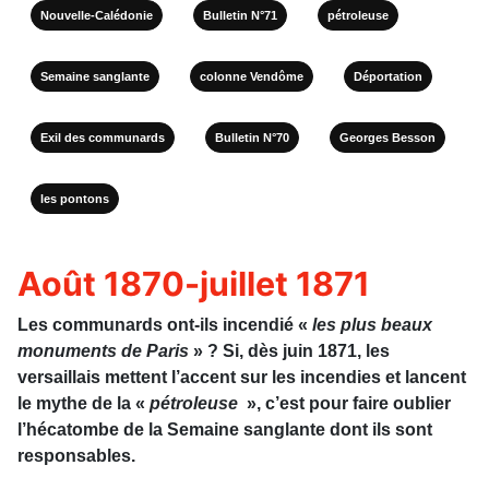
Nouvelle-Calédonie
Bulletin N°71
pétroleuse
Semaine sanglante
colonne Vendôme
Déportation
Exil des communards
Bulletin N°70
Georges Besson
les pontons
Août 1870-juillet 1871
Les communards ont-ils incendié «
les plus beaux
monuments de Paris
» ? Si, dès juin 1871, les
versaillais mettent l’accent sur les incendies et lancent
le mythe de la «
pétroleuse
», c’est pour faire oublier
l’hécatombe de la Semaine sanglante dont ils sont
responsables.