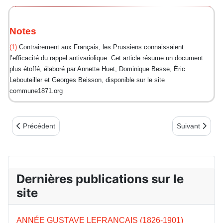
Notes
(1)
Contrairement aux Français, les Prussiens connaissaient
l’efficacité du rappel antivariolique. Cet article résume un document
plus étoffé, élaboré par Annette Huet, Dominique Besse, Éric
Lebouteiller et Georges Beisson, disponible sur le site
commune1871.org
Article précédent : Les enfants combattants de la Commune
Article suivan
Précédent
Suivant
Dernières publications sur le
site
ANNÉE GUSTAVE LEFRANCAIS (1826-1901)