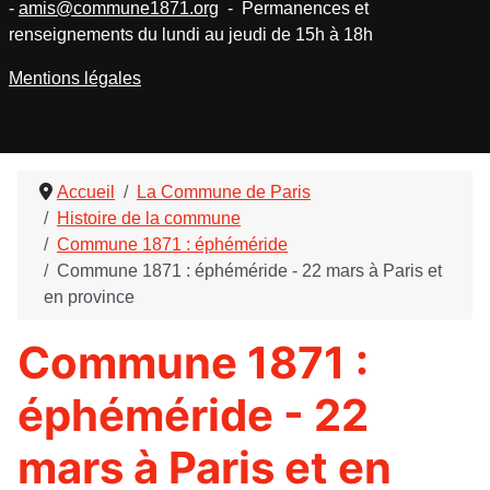
-
amis@commune1871.org
- Permanences et
renseignements du lundi au jeudi de 15h à 18h
Mentions légales
Accueil
La Commune de Paris
Histoire de la commune
Commune 1871 : éphéméride
Commune 1871 : éphéméride - 22 mars à Paris et
en province
Commune 1871 :
éphéméride - 22
mars à Paris et en