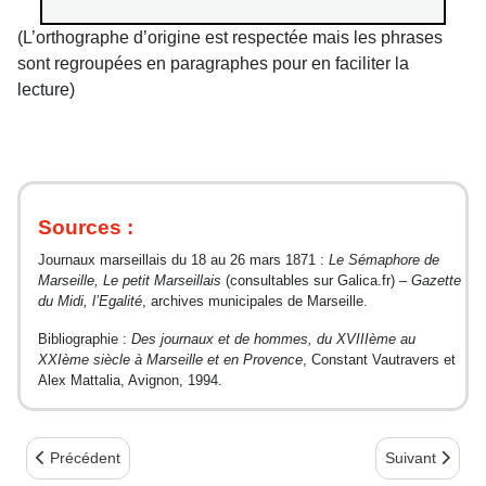
(L’orthographe d’origine est respectée mais les phrases
sont regroupées en paragraphes pour en faciliter la
lecture)
Sources :
Journaux marseillais du 18 au 26 mars 1871 :
Le Sémaphore de
Marseille, Le petit Marseillais
(consultables sur Galica.fr) –
Gazette
du Midi, l’Egalité
, archives municipales de Marseille.
Bibliographie :
Des journaux et de hommes, du XVIIIème au
XXIème siècle à Marseille et en Provence
, Constant Vautravers et
Alex Mattalia, Avignon, 1994.
Article précédent : Commune 1871 : éphéméride - 23 mars début
Article suivan
Précédent
Suivant