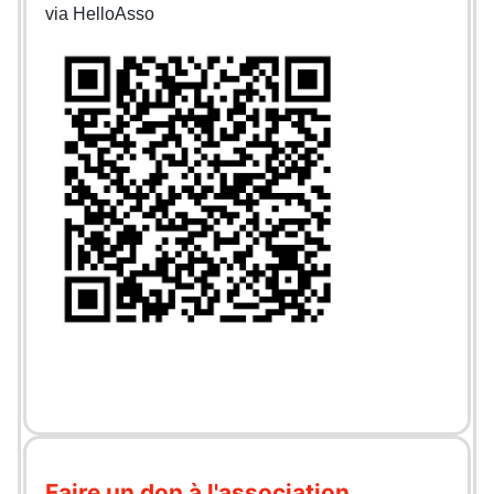
via HelloAsso
Faire un don à l'association