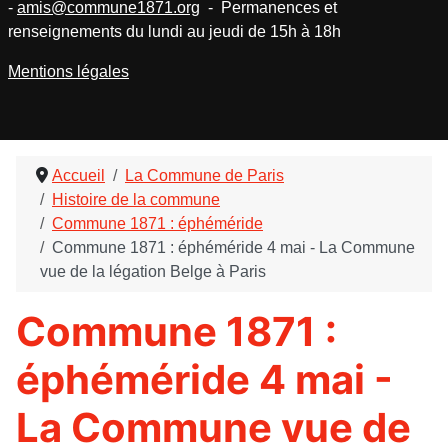
-
amis@commune1871.org
- Permanences et
renseignements du lundi au jeudi de 15h à 18h
Mentions légales
Accueil
La Commune de Paris
Histoire de la commune
Commune 1871 : éphéméride
Commune 1871 : éphéméride 4 mai - La Commune
vue de la légation Belge à Paris
Commune 1871 :
éphéméride 4 mai -
La Commune vue de