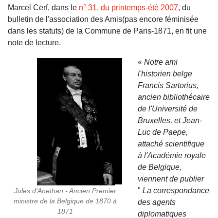
Marcel Cerf, dans le
n° 31, du printemps-été 2007
, du
bulletin de l'association des Amis(pas encore féminisée
dans les statuts) de la Commune de Paris-1871, en fit une
note de lecture.
«
Notre ami
l'historien belge
Francis Sartorius,
ancien bibliothécaire
de l'Université de
Bruxelles, et Jean-
Luc de Paepe,
attaché scientifique
à l'Académie royale
de Belgique,
viennent de publier
"
La correspondance
Jules d'Anethan - Ancien Premier
ministre de la Belgique de 1870 à
des agents
1871
diplomatiques