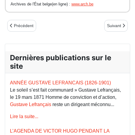
Archives de l'État belge(en ligne) :
www.arch.be
Article précédent : Commune 1871 : éphéméride 5 mai - L’appel
Article suivan
Précédent
Suivant
Dernières publications sur le
site
ANNÉE GUSTAVE LEFRANCAIS (1826-1901)
Le soleil s’est fait communard » Gustave Lefrançais,
le 19 mars 1871 Homme de conviction et d’action,
Gustave Lefrançais
reste un dirigeant méconnu...
Lire la suite...
L’AGENDA DE VICTOR HUGO PENDANT LA