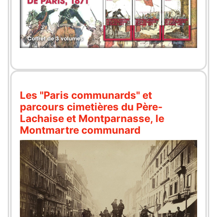
Les "Paris communards" et
parcours cimetières du Père-
Lachaise et Montparnasse, le
Montmartre communard