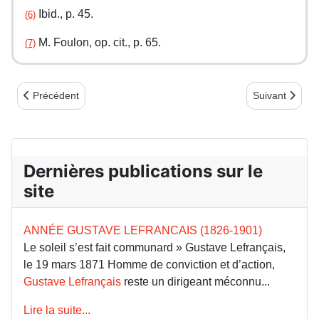
Ibid., p. 45.
(6)
M. Foulon, op. cit., p. 65.
(7)
Article précédent : Garibaldi et les volontaires italiens : l’humani
Article suivant
Précédent
Suivant
Dernières publications sur le
site
ANNÉE GUSTAVE LEFRANCAIS (1826-1901)
Le soleil s’est fait communard » Gustave Lefrançais,
le 19 mars 1871 Homme de conviction et d’action,
Gustave Lefrançais
reste un dirigeant méconnu...
Lire la suite...