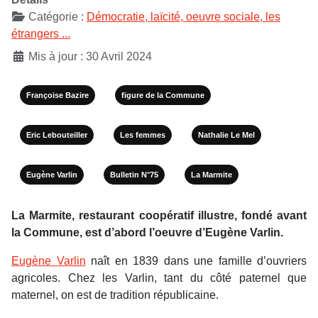
Catégorie :
Démocratie, laïcité, oeuvre sociale, les
étrangers ...
Mis à jour : 30 Avril 2024
Françoise Bazire
figure de la Commune
Eric Lebouteiller
Les femmes
Nathalie Le Mel
Eugène Varlin
Bulletin N°75
La Marmite
La Marmite, restaurant coopératif illustre,
fondé avant
la Commune, est d’abord l’oeuvre
d’Eugène Varlin.
Eugène Varlin
naît en 1839 dans une famille d’ouvriers
agricoles. Chez les Varlin, tant du côté paternel que
maternel, on est de tradition républicaine.