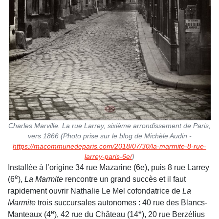
Charles Marville. La rue Larrey, sixième arrondissement de Paris,
vers 1866 (Photo prise sur le blog de Michèle Audin -
https://macommunedeparis.com/2018/07/30/la-marmite-8-rue-
larrey-paris-6e/
)
Installée à l’origine 34 rue Mazarine (6e), puis 8 rue Larrey
e
(6
),
La Marmite
rencontre un grand succès et il faut
rapidement ouvrir Nathalie Le Mel cofondatrice de
La
Marmite
trois succursales autonomes : 40 rue des Blancs-
e
e
Manteaux (4
), 42 rue du Château (14
), 20 rue Berzélius