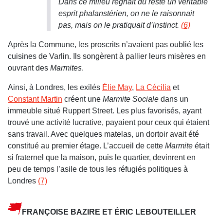
Dans ce milieu régnait du reste un véritable
esprit phalanstérien, on ne le raisonnait
pas, mais on le pratiquait d’instinct.
(6)
Après la Commune, les proscrits n’avaient pas oublié les
cuisines de Varlin. Ils songèrent à pallier leurs misères en
ouvrant des
Marmites
.
Ainsi, à Londres, les exilés
Élie May
,
La Cécilia
et
Constant Martin
créent une
Marmite Sociale
dans un
immeuble situé Ruppert Street. Les plus favorisés, ayant
trouvé une activité lucrative, payaient pour ceux qui étaient
sans travail. Avec quelques matelas, un dortoir avait été
constitué au premier étage. L’accueil de cette
Marmite
était
si fraternel que la maison, puis le quartier, devinrent en
peu de temps l’asile de tous les réfugiés politiques à
Londres
(7)
FRANÇOISE BAZIRE ET ÉRIC LEBOUTEILLER