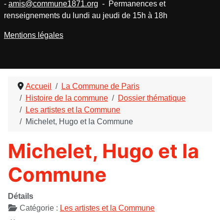
-
amis@commune1871.org
- Permanences et
renseignements du lundi au jeudi de 15h à 18h
Mentions légales
Accueil
La Commune de Paris
Histoire de la commune
Dossier thématique
Les artistes et la Commune
Michelet, Hugo et la Commune
Michelet, Hugo et la
Commune
Détails
Catégorie :
Les artistes et la Commune