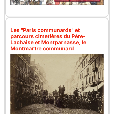
Les "Paris communards" et
parcours cimetières du Père-
Lachaise et Montparnasse, le
Montmartre communard