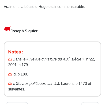
Vraiment, la bêtise d’Hugo est incommensurable.
Joseph Siquier
Notes :
e
Dans le «
Revue d’histoire du XIX
siècle
», n°22,
(1)
2001, p.179.
Id. p.180.
(2)
«
Œuvres politiques …
», J.J. Laurent, p.1473 et
(3)
suivantes.