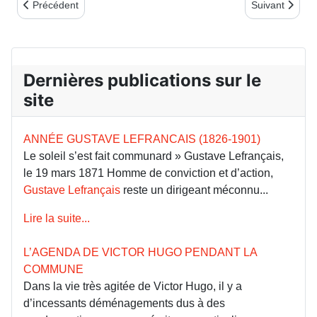
Article précédent : Claude Debussy : Faune rebelle et fils de co
Article suiva
Précédent
Suivant
Dernières publications sur le
site
ANNÉE GUSTAVE LEFRANCAIS (1826-1901)
Le soleil s’est fait communard » Gustave Lefrançais,
le 19 mars 1871 Homme de conviction et d’action,
Gustave Lefrançais
reste un dirigeant méconnu...
Lire la suite...
L’AGENDA DE VICTOR HUGO PENDANT LA
COMMUNE
Dans la vie très agitée de Victor Hugo, il y a
d’incessants déménagements dus à des