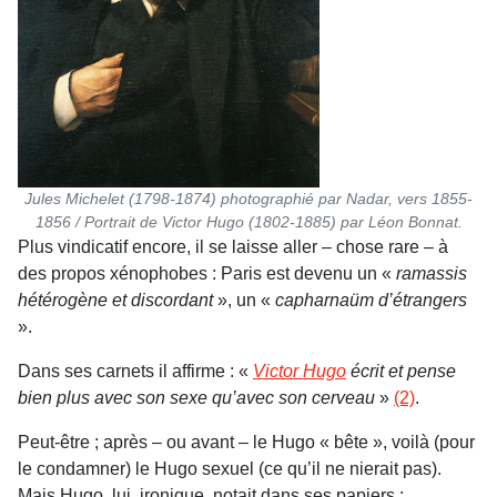
Jules Michelet (1798-1874) photographié par Nadar, vers 1855-
1856 / Portrait de Victor Hugo (1802-1885) par Léon Bonnat.
Plus vindicatif encore, il se laisse aller – chose rare – à
des propos xénophobes : Paris est devenu un «
ramassis
hétérogène et discordant
», un «
capharnaüm
d’étrangers
».
Dans ses carnets il affirme : «
Victor Hugo
écrit et pense
bien plus avec son sexe qu’avec son cerveau
»
(2)
.
Peut-être ; après – ou avant – le Hugo « bête », voilà (pour
le condamner) le Hugo sexuel (ce qu’il ne nierait pas).
Mais Hugo, lui, ironique, notait dans ses papiers :