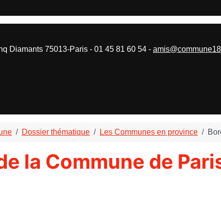
 Diamants 75013-Paris - 01 45 81 60 54 -
amis@commune187
mune
Dossier thématique
Les Communes en province
Bor
de la Commune de Pari