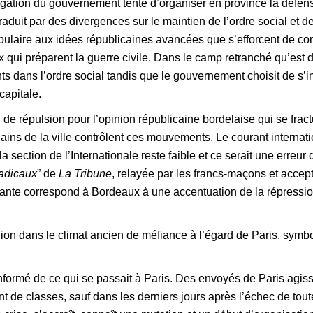
gation du gouvernement tente d’organiser en province la défen
raduit par des divergences sur le maintien de l’ordre social et 
laire aux idées républicaines avancées que s’efforcent de cont
x qui préparent la guerre civile. Dans le camp retranché qu’est 
dans l’ordre social tandis que le gouvernement choisit de s’ins
apitale.
 ou de répulsion pour l’opinion républicaine bordelaise qui se fr
cains de la ville contrôlent ces mouvements. Le courant interna
a section de l’Internationale reste faible et ce serait une erreur 
adicaux
” de
La Tribune
, relayée par les francs-maçons et accep
te correspond à Bordeaux à une accentuation de la répression e
on dans le climat ancien de méfiance à l’égard de Paris, symbole
nformé de ce qui se passait à Paris. Des envoyés de Paris agis
 de classes, sauf dans les derniers jours après l’échec de toute t