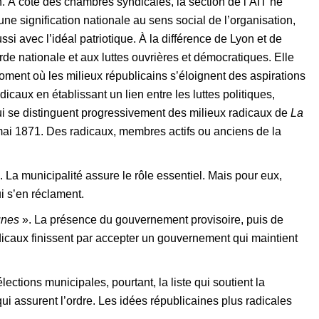
on. À côté des chambres syndicales, la section de l’AIT ne
une signification nationale au sens social de l’organisation,
si avec l’idéal patriotique. À la différence de Lyon et de
rde nationale et aux luttes ouvrières et démocratiques. Elle
oment où les milieux républicains s’éloignent des aspirations
caux en établissant un lien entre les luttes politiques,
qui se distinguent progressivement des milieux radicaux de
La
-mai 1871. Des radicaux, membres actifs ou anciens de la
. La municipalité assure le rôle essentiel. Mais pour eux,
i s’en réclament.
nes
». La présence du gouvernement provisoire, puis de
adicaux finissent par accepter un gouvernement qui maintient
ections municipales, pourtant, la liste qui soutient la
 assurent l’ordre. Les idées républicaines plus radicales