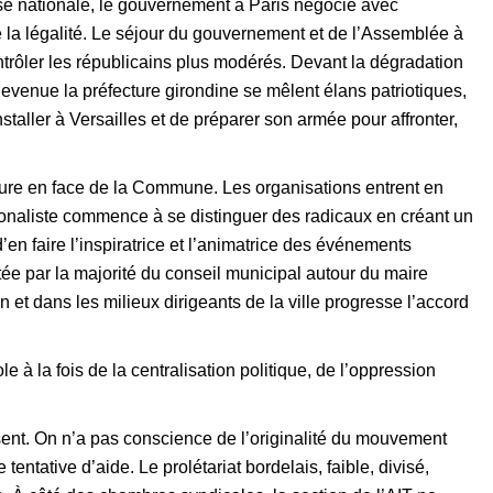
se nationale, le gouvernement à Paris négocie avec
de la légalité. Le séjour du gouvernement et de l’Assemblée à
rôler les républicains plus modérés. Devant la dégradation
devenue la préfecture girondine se mêlent élans patriotiques,
taller à Versailles et de préparer son armée pour affronter,
acture en face de la Commune. Les organisations entrent en
tionaliste commence à se distinguer des radicaux en créant un
d’en faire l’inspiratrice et l’animatrice des événements
tée par la majorité du conseil municipal autour du maire
t dans les milieux dirigeants de la ville progresse l’accord
 à la fois de la centralisation politique, de l’oppression
sent. On n’a pas conscience de l’originalité du mouvement
entative d’aide. Le prolétariat bordelais, faible, divisé,