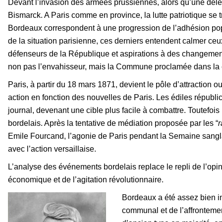
Devant l’invasion des armées prussiennes, alors qu’une délé
Bismarck. A Paris comme en province, la lutte patriotique se t
Bordeaux correspondent à une progression de l’adhésion popu
de la situation parisienne, ces derniers entendent calmer ceu
défenseurs de la République et aspirations à des changements 
non pas l’envahisseur, mais la Commune proclamée dans la c
Paris, à partir du 18 mars 1871, devient le pôle d’attraction
action en fonction des nouvelles de Paris. Les édiles républi
journal, devenant une cible plus facile à combattre. Toutefois l
bordelais. Après la tentative de médiation proposée par les “
r
Emile Fourcand, l’agonie de Paris pendant la Semaine sanglan
avec l’action versaillaise.
L’analyse des événements bordelais replace le repli de l’opini
économique et de l’agitation révolutionnaire.
Bordeaux a été assez bien i
communal et de l’affrontement