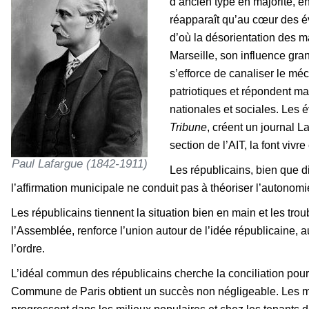
d’ancien type en majorité, en
réapparaît qu’au cœur des 
d’où la désorientation des ma
Marseille, son influence gran
s’efforce de canaliser le mé
patriotiques et répondent mal
nationales et sociales. Les 
Tribune
, créent un journal 
section de l’AIT, la font vivr
Paul Lafargue (1842-1911)
Les républicains, bien que di
l’affirmation municipale ne conduit pas à théoriser l’autonom
Les républicains tiennent la situation bien en main et les tro
l’Assemblée, renforce l’union autour de l’idée républicaine, 
l’ordre.
L’idéal commun des républicains cherche la conciliation pour f
Commune de Paris obtient un succès non négligeable. Les mil