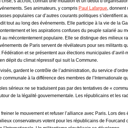
 crise, s’accroît, connaît une mutation et un début d’organisati
événements. Ses animateurs, y compris
Paul Lafargue
, donnent 
sses populaires car d’autres courants politiques s’identifient aus
dit tout au long des événements. Elle participe à la vie de la Ga
contentement et les aspirations confuses du peuple salarié au m
 au mécontentement populaire. Elle se distingue des milieux radi
événements de Paris servent de révélateurs pour ses militants 
La Fédération et se présentent aux élections municipales d’avril
e en dépit du climat répressif qui suit la Commune.
visés, gardent le contrôle de l’administration, du service d’ordre
ie communale à la différence des membres de l’Internationale qu
ubles sérieux ne se traduisent pas par des tentatives de «
commu
autour de la légalité gouvernementale. Les républicains et les r
reiner le mouvement et refuser l’alliance avec Paris. Lors des él
ieux conservateurs votent pour les républicains de Fourcand qui