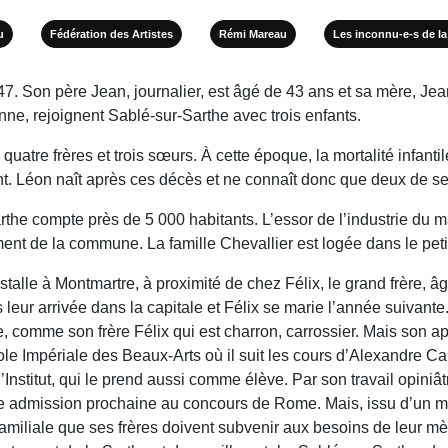
u
Fédération des Artistes
Rémi Mareau
Les inconnu-e-s de 
7. Son père Jean, journalier, est âgé de 43 ans et sa mère, Jea
e, rejoignent Sablé-sur-Sarthe avec trois enfants.
quatre frères et trois sœurs. À cette époque, la mortalité infant
nt. Léon naît après ces décès et ne connaît donc que deux de ses
he compte près de 5 000 habitants. L’essor de l’industrie du mar
ent de la commune. La famille Chevallier est logée dans le peti
nstalle à Montmartre, à proximité de chez Félix, le grand frère, 
leur arrivée dans la capitale et Félix se marie l’année suivan
 comme son frère Félix qui est charron, carrossier. Mais son apt
ole Impériale des Beaux-Arts où il suit les cours d’Alexandre Caba
’Institut, qui le prend aussi comme élève. Par son travail opini
e admission prochaine au concours de Rome. Mais, issu d’un mil
 familiale que ses frères doivent subvenir aux besoins de leur m