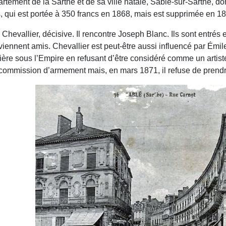
rtement de la Sarthe et de sa ville natale, Sablé-sur-Sarthe, do
, qui est portée à 350 francs en 1868, mais est supprimée en 1
 Chevallier, décisive. Il rencontre Joseph Blanc. Ils sont entré
deviennent amis. Chevallier est peut-être aussi influencé par Émi
rrière sous l’Empire en refusant d’être considéré comme un artiste
mmission d’armement mais, en mars 1871, il refuse de prendre 