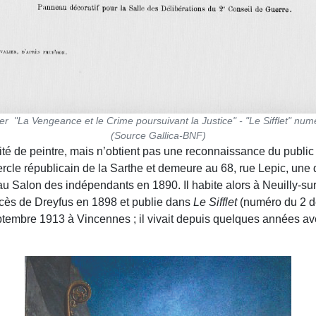
er "La Vengeance et le Crime poursuivant la Justice" - "Le Sifflet" n
(Source Gallica-BNF)
é de peintre, mais n’obtient pas une reconnaissance du public é
cle républicain de la Sarthe et demeure au 68, rue Lepic, une 
au Salon des indépendants en 1890. Il habite alors à Neuilly-sur
rocès de Dreyfus en 1898 et publie dans
Le Sifflet
(numéro du 2 d
ptembre 1913 à Vincennes ; il vivait depuis quelques années ave