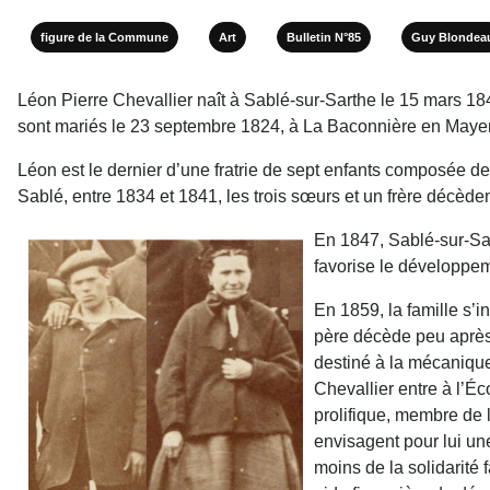
figure de la Commune
Art
Bulletin N°85
Guy Blondea
Léon Pierre Chevallier naît à Sablé-sur-Sarthe le 15 mars 184
sont mariés le 23 septembre 1824, à La Baconnière en Mayenn
Léon est le dernier d’une fratrie de sept enfants composée de 
Sablé, entre 1834 et 1841, les trois sœurs et un frère décède
En 1847, Sablé-sur-Sart
favorise le développem
En 1859, la famille s’i
père décède peu après 
destiné à la mécanique,
Chevallier entre à l’Éc
prolifique, membre de l
envisagent pour lui un
moins de la solidarité