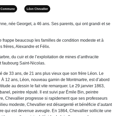
la Commune
Léon Chevallier
nne, née Georget, a 46 ans. Ses parents, qui ont grandi et se
ile frappe beaucoup les familles de condition modeste et à
 frères, Alexandre et Félix.
bre, du cuir et de l’exploitation de mines d’anthracite
t faubourg Saint-Nicolas.
âgé de 33 ans, de 21 ans plus vieux que son frère Léon. Le
te. À 12 ans, Léon, nouveau gamin de Montmartre, est d’abord
itude au dessin le fait vite remarquer. Le 29 janvier 1863,
nel, peintre réputé. Il est suivi par Émile Bin, peintre
âtre, Chevallier progresse si rapidement que ses professeurs
ieu modeste, Chevallier est désargenté et bénéficie d’autant
ère qui est devenue aveugle. En 1864, Chevallier sollicite une