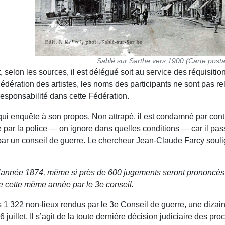
Sablé sur Sarthe vers 1900 (Carte posta
elon les sources, il est délégué soit au service des réquisition
Fédération des artistes, les noms des participants ne sont pas re
 responsabilité dans cette Fédération.
qui enquête à son propos. Non attrapé, il est condamné par co
êté par la police — on ignore dans quelles conditions — car il pas
 par un conseil de guerre. Le chercheur Jean-Claude Farcy soul
 de l’année 1874, même si près de 600 jugements seront prononcés
 de cette même année par le 3e conseil.
s 1 322 non-lieux rendus par le 3e Conseil de guerre, une diza
6 juillet. Il s’agit de la toute dernière décision judiciaire des