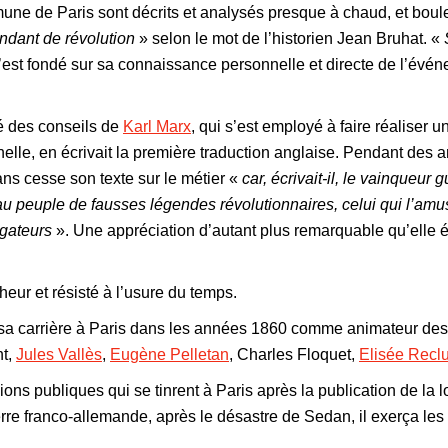
ne de Paris sont décrits et analysés presque à chaud, et boul
ndant de révolution
» selon le mot de l’historien Jean Bruhat. «
s’est fondé sur sa connaissance personnelle et directe de l’évén
ié des conseils de
Karl Marx
, qui s’est employé à faire réaliser 
ernelle, en écrivait la première traduction anglaise. Pendant des
ans cesse son texte sur le métier «
car, écrivait-il, le vainqueur 
t au peuple de fausses légendes révolutionnaires, celui qui l’amu
igateurs
». Une appréciation d’autant plus remarquable qu’elle 
heur et résisté à l’usure du temps.
sa carrière à Paris dans les années 1860 comme animateur de
nt,
Jules Vallès
,
Eugène Pelletan
, Charles Floquet,
Elisée Recl
ons publiques qui se tinrent à Paris après la publication de la 
rre franco-allemande, après le désastre de Sedan, il exerça le