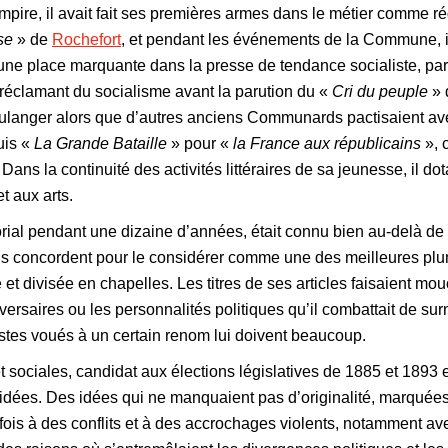
Empire, il avait fait ses premières armes dans le métier comme r
se
» de
Rochefort
, et pendant les événements de la Commune, 
 une place marquante dans la presse de tendance socialiste, par de
e réclamant du socialisme avant la parution du «
Cri du peuple
»
ulanger alors que d’autres anciens Communards pactisaient avec 
uis «
La Grande Bataille
» pour «
la France aux républicains
», 
ans la continuité des activités littéraires de sa jeunesse, il dot
t aux arts.
orial pendant une dizaine d’années, était connu bien au-delà de
ns concordent pour le considérer comme une des meilleures plu
et divisée en chapelles. Les titres de ses articles faisaient mouc
dversaires ou les personnalités politiques qu’il combattait de surn
istes voués à un certain renom lui doivent beaucoup.
 et sociales, candidat aux élections législatives de 1885 et 1893 
s idées. Des idées qui ne manquaient pas d’originalité, marqué
parfois à des conflits et à des accrochages violents, notamment a