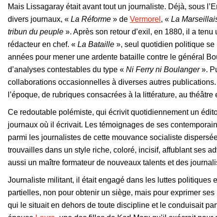
Mais Lissagaray était avant tout un journaliste. Déjà, sous l’
divers journaux, «
La Réforme
» de
Vermorel
, «
La Marseillai
tribun du peuple
». Après son retour d’exil, en 1880, il a tenu
rédacteur en chef. «
La Bataille
», seul quotidien politique s
années pour mener une ardente bataille contre le général Bo
d’analyses contestables du type «
Ni Ferry ni Boulanger
». P
collaborations occasionnelles à diverses autres publications. D
l’époque, de rubriques consacrées à la littérature, au théâtre e
Ce redoutable polémiste, qui écrivit quotidiennement un édit
journaux où il écrivait. Les témoignages de ses contemporai
parmi les journalistes de cette mouvance socialiste dispersée 
trouvailles dans un style riche, coloré, incisif, affublant ses a
aussi un maître formateur de nouveaux talents et des journal
Journaliste militant, il était engagé dans les luttes politiques
partielles, non pour obtenir un siège, mais pour exprimer se
qui le situait en dehors de toute discipline et le conduisait 