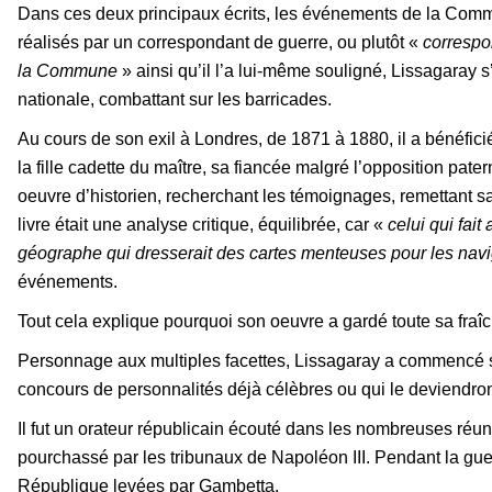
Dans ces deux principaux écrits, les événements de la Commu
réalisés par un correspondant de guerre, ou plutôt «
correspo
la Commune
» ainsi qu’il l’a lui-même souligné, Lissagaray 
nationale, combattant sur les barricades.
Au cours de son exil à Londres, de 1871 à 1880, il a bénéfic
la fille cadette du maître, sa fiancée malgré l’opposition pat
oeuvre d’historien, recherchant les témoignages, remettant s
livre était une analyse critique, équilibrée, car «
celui qui fai
géographe qui dresserait des cartes menteuses pour les nav
événements.
Tout cela explique pourquoi son oeuvre a gardé toute sa fraîc
Personnage aux multiples facettes, Lissagaray a commencé 
concours de personnalités déjà célèbres ou qui le deviendro
Il fut un orateur républicain écouté dans les nombreuses réuni
pourchassé par les tribunaux de Napoléon III. Pendant la gue
République levées par Gambetta.