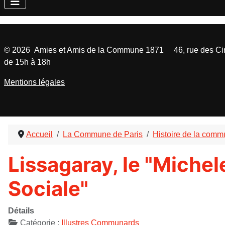
©
2026
Amies et Amis de la Commune 1871 46, rue des Cinq
de 15h à 18h
Mentions légales
Accueil
La Commune de Paris
Histoire de la com
Lissagaray, le "Miche
Sociale"
Détails
Catégorie :
Illustres Communards