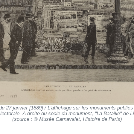
 du 27 janvier [1889] / L'affichage sur les monuments publics
lectorale. À droite du socle du monument, "La Bataille" de 
(source : © Musée Carnavalet, Histoire de Paris)