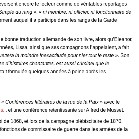
eversent encore le lecteur comme de véritables reportages
Simple du rang
», «
ni membre, ni officier, ni fonctionnaire de
ement auquel il a participé dans les rangs de la Garde
une bonne traduction allemande de son livre, alors qu’Eleanor,
 années, Lissa, ainsi que ses compagnons l’appelaient, a fait
guettera la moindre inexactitude pour nier tout le reste
». Son
se d’histoires chantantes, est aussi criminel que le
était formulée quelques années à peine après les
s «
Conférences littéraires de la rue de la Paix
» avec le
us
... et une conférence retentissante sur Alfred de Musset.
loi de 1868, et lors de la campagne plébiscitaire de 1870,
s fonctions de commissaire de guerre dans les armées de la