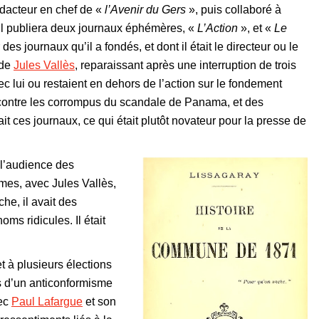
édacteur en chef de «
l’Avenir du Gers
», puis collaboré à
il publiera deux journaux éphémères, «
L’Action
», et «
Le
s journaux qu’il a fondés, et dont il était le directeur ou le
 de
Jules Vallès
, reparaissant après une interruption de trois
lui ou restaient en dehors de l’action sur le fondement
contre les corrompus du scandale de Panama, et des
ait ces journaux, ce qui était plutôt novateur pour la presse de
 l’audience des
mes, avec Jules Vallès,
he, il avait des
oms ridicules. Il était
et à plusieurs élections
es d’un anticonformisme
vec
Paul Lafargue
et son