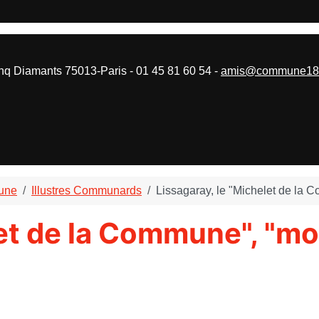
 Diamants 75013-Paris - 01 45 81 60 54 -
amis@commune187
mune
Illustres Communards
Lissagaray, le "Michelet de la 
let de la Commune", "mo