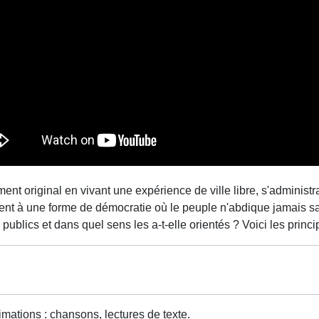
 original en vivant une expérience de ville libre, s'administran
t à une forme de démocratie où le peuple n'abdique jamais sa s
publics et dans quel sens les a-t-elle orientés ? Voici les prin
imations : chansons, lectures de texte.