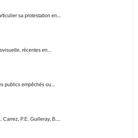
iculier sa protestation en...
visuelle, récentes en...
ces publics empêchés ou...
. Carrez, P.E. Guilleray, B....