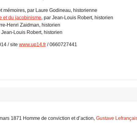
 et mémoires, par Laure Godineau, historienne
me et du jacobinisme
, par Jean-Louis Robert, historien
erre-Henri Zaidman, historien
r Jean-Louis Robert, historien
14 / site
www.up14.fr
/ 0660727441
le libre ? - autour du fédéralisme et du jacobinisme
9 mars 1871 Homme de conviction et d’action,
Gustave Lefrançai