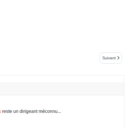
Article suivan
Suivant
s
reste un dirigeant méconnu...