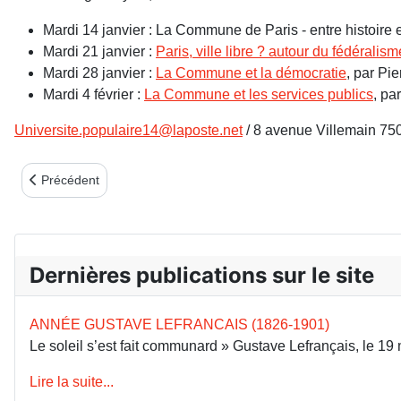
Mardi 14 janvier : La Commune de Paris - entre histoire
Mardi 21 janvier :
Paris, ville libre ? autour du fédéralis
Mardi 28 janvier :
La Commune et la démocratie
, par Pi
Mardi 4 février :
La Commune et les services publics
, pa
Universite.populaire14@laposte.net
/ 8 avenue Villemain 750
Article précédent : Conférence du mardi 21 janvier 2020 : Paris vil
Précédent
Dernières publications sur le site
ANNÉE GUSTAVE LEFRANCAIS (1826-1901)
Le soleil s’est fait communard » Gustave Lefrançais, le 1
Lire la suite...