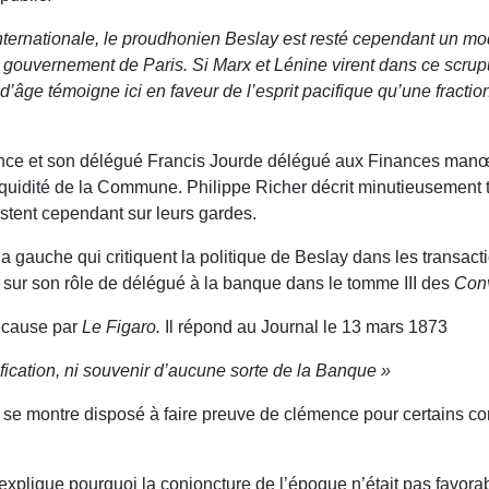
nternationale, le proudhonien Beslay est resté cependant un mod
u gouvernement de Paris. Si Marx et Lénine virent dans ce scrupul
n d’âge témoigne ici en faveur de l’esprit pacifique qu’une frac
ce et son délégué Francis Jourde délégué aux Finances manœu
quidité de la Commune. Philippe Richer décrit minutieusement 
stent cependant sur leurs gardes.
 la gauche qui critiquent la politique de Beslay dans les trans
 sur son rôle de délégué à la banque dans le tomme III des
Conv
n cause par
Le Figaro.
Il répond au Journal le 13 mars 1873
ification, ni souvenir d’aucune sorte de la Banque »
s, se montre disposé à faire preuve de clémence pour certains c
explique pourquoi la conjoncture de l’époque n’était pas favora