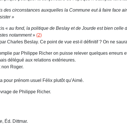
fois des circonstances auxquelles la Commune eut à faire face a
sister »
cis «
au fond, la politique de Beslay et de Jourde est bien cel
uistes notamment
»
(2)
ar Charles Beslay. Ce point de vue est-il définitif ? On ne saurai
omplie par Philippe Richer on puisse relever quelques erreurs et
ais délégué aux relations extérieures.
t non Roger.
a pour prénom usuel Félix plutôt qu’Aimé.
uvrage de Philippe Richer.
ne
, Éd. Dittmar.