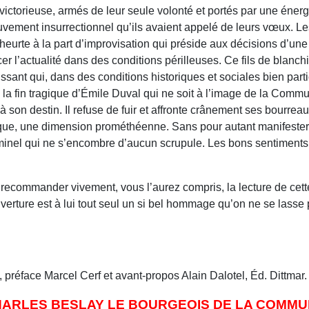
 victorieuse, armés de leur seule volonté et portés par une énerg
ouvement insurrectionnel qu’ils avaient appelé de leurs vœux. 
e heurte à la part d’improvisation qui préside aux décisions d’une
cer l’actualité dans des conditions périlleuses. Ce fils de blanch
aissant qui, dans des conditions historiques et sociales bien part
u’à la fin tragique d’Émile Duval qui ne soit à l’image de la Co
face à son destin. Il refuse de fuir et affronte crânement ses bour
que, une dimension prométhéenne. Sans pour autant manifester 
riminel qui ne s’encombre d’aucun scrupule. Les bons sentiment
 recommander vivement, vous l’aurez compris, la lecture de cette
verture est à lui tout seul un si bel hommage qu’on ne se lasse 
, préface Marcel Cerf et avant-propos Alain Dalotel, Éd. Dittmar.
ARLES BESLAY LE BOURGEOIS DE LA COMM