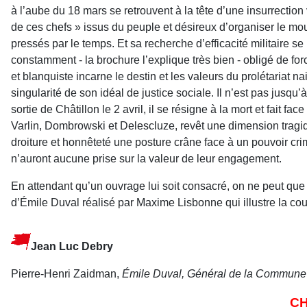
à l’aube du 18 mars se retrouvent à la tête d’une insurrection
de ces chefs » issus du peuple et désireux d’organiser le m
pressés par le temps. Et sa recherche d’efficacité militaire s
constamment - la brochure l’explique très bien - obligé de for
et blanquiste incarne le destin et les valeurs du prolétariat n
singularité de son idéal de justice sociale. Il n’est pas jusq
sortie de Châtillon le 2 avril, il se résigne à la mort et fait 
Varlin, Dombrowski et Delescluze, revêt une dimension tragi
droiture et honnêteté une posture crâne face à un pouvoir c
n’auront aucune prise sur la valeur de leur engagement.
En attendant qu’un ouvrage lui soit consacré, on ne peut que
d’Émile Duval réalisé par Maxime Lisbonne qui illustre la cou
Jean Luc Debry
Pierre-Henri Zaidman,
Émile Duval, Général de la Commune
CH