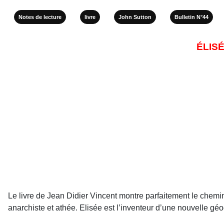
Notes de lecture
livre
John Sutton
Bulletin N°44
ÉLIS
Le livre de Jean Didier Vincent montre parfaitement le chemi
anarchiste et athée. Elisée est l’inventeur d’une nouvelle gé