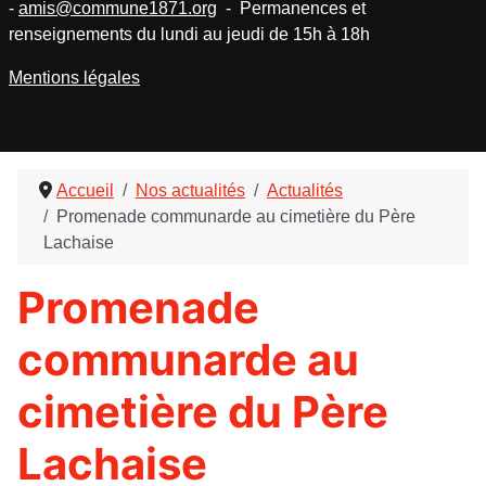
-
amis@commune1871.org
- Permanences et
renseignements du lundi au jeudi de 15h à 18h
Mentions légales
Accueil
Nos actualités
Actualités
Promenade communarde au cimetière du Père
Lachaise
Promenade
communarde au
cimetière du Père
Lachaise