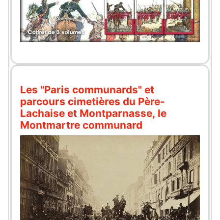
Les "Paris communards" et
parcours cimetières du Père-
Lachaise et Montparnasse, le
Montmartre communard