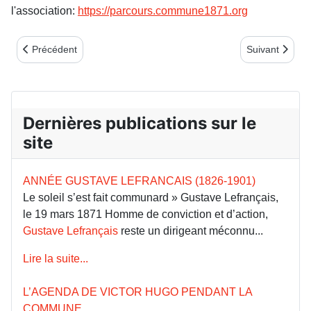
l'association:
https://parcours.commune1871.org
Article précédent : Ils ne changeront donc jamais !!
Article suivant
Précédent
Suivant
Dernières publications sur le
site
ANNÉE GUSTAVE LEFRANCAIS (1826-1901)
Le soleil s’est fait communard » Gustave Lefrançais,
le 19 mars 1871 Homme de conviction et d’action,
Gustave Lefrançais
reste un dirigeant méconnu...
Lire la suite...
L’AGENDA DE VICTOR HUGO PENDANT LA
COMMUNE