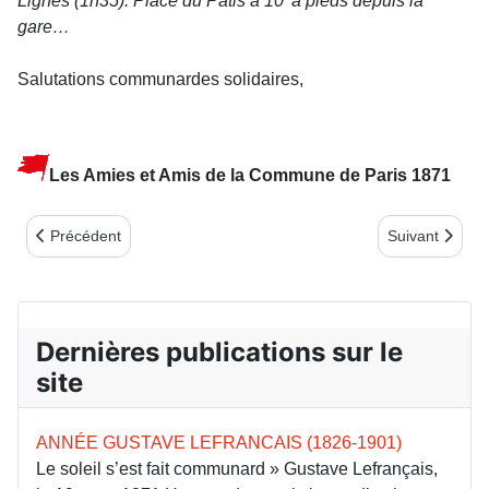
Lignes (1h35).
Place du Pâtis à 10’ à pieds depuis la
gare…
Salutations communardes solidaires,
Les Amies et Amis de la Commune de Paris 1871
Article précédent : Jeudi 12 juin 2025 à 18h, Place de la Sorbonn
Article suiv
Précédent
Suivant
Dernières publications sur le
site
ANNÉE GUSTAVE LEFRANCAIS (1826-1901)
Le soleil s’est fait communard » Gustave Lefrançais,