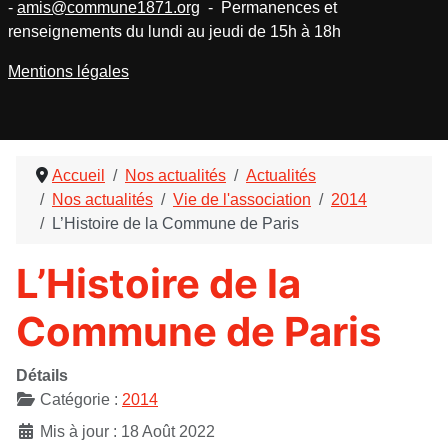
-
amis@commune1871.org
- Permanences et
renseignements du lundi au jeudi de 15h à 18h
Mentions légales
Accueil
Nos actualités
Actualités
Nos actualités
Vie de l'association
2014
L’Histoire de la Commune de Paris
L’Histoire de la
Commune de Paris
Détails
Catégorie :
2014
Mis à jour : 18 Août 2022