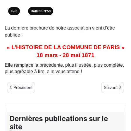
livre
Bulletin N°58
La dernière brochure de notre association vient d’être
publiée :
« L’HISTOIRE DE LA COMMUNE DE PARIS »
18 mars - 28 mai 1871
Elle remplace la précédente, plus illustrée, plus complète,
plus agréable à lire, elle vous attend !
Article précédent : SAMEDI 24 MAI 2014 à 14h30 : MONTÉE 
Article suivan
Précédent
Suivant
Dernières publications sur le
site