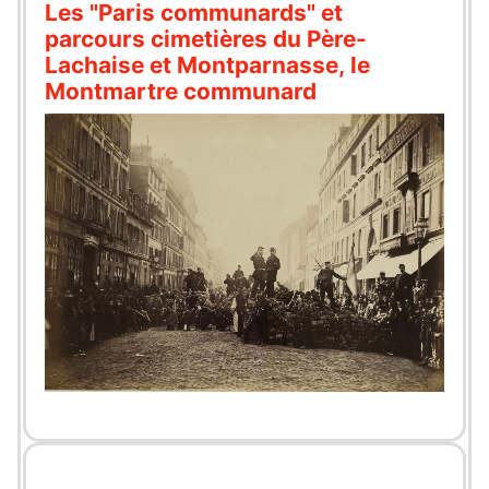
Les "Paris communards" et
parcours cimetières du Père-
Lachaise et Montparnasse, le
Montmartre communard