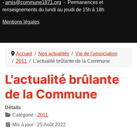
-
amis@commune1871.org
- Permanences et
renseignements du lundi au jeudi de 15h à 18h
Mentions légales
Accueil
Nos actualités
Vie de l'association
2011
L'actualité brûlante de la Commune
L'actualité brûlante
de la Commune
Détails
Catégorie :
2011
Mis à jour : 25 Août 2022