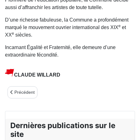
aussi d’affranchir les artistes de toute tutelle.
D’une richesse fabuleuse, la Commune a profondément
e
marqué le mouvement ouvrier international des XIX
et
e
XX
siècles.
Incarnant Égalité et Fraternité, elle demeure d’une
extraordinaire fécondité.
CLAUDE WILLARD
Article précédent : 140e anniversaire de la Commune - Sur la place
Précédent
Dernières publications sur le
site