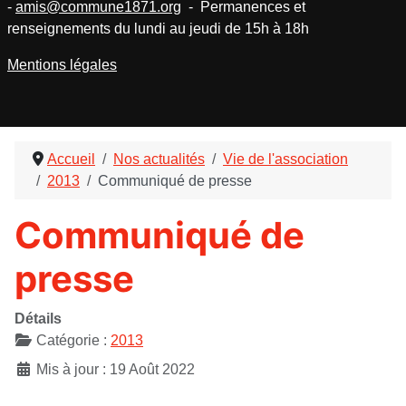
-
amis@commune1871.org
- Permanences et
renseignements du lundi au jeudi de 15h à 18h
Mentions légales
Accueil
Nos actualités
Vie de l'association
2013
Communiqué de presse
Communiqué de
presse
Détails
Catégorie :
2013
Mis à jour : 19 Août 2022