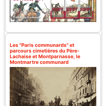
Les "Paris communards" et
parcours cimetières du Père-
Lachaise et Montparnasse, le
Montmartre communard