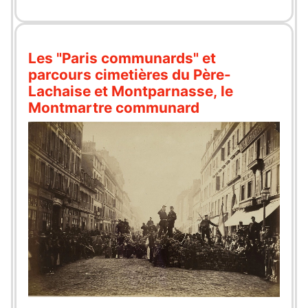
Les "Paris communards" et
parcours cimetières du Père-
Lachaise et Montparnasse, le
Montmartre communard