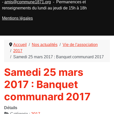
-
amis@commune1871.org
- Permanences et
renseignements du lundi au jeudi de 15h à 18h
Mentions légales
Accueil
Nos actualités
Vie de l'association
2017
Samedi 25 mars 2017 : Banquet communard 2017
Samedi 25 mars
2017 : Banquet
communard 2017
Détails
Catégorie :
2017