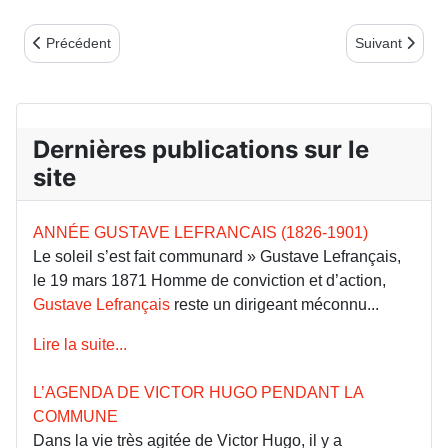
Article précédent : 18 mars 2018 dans le XIVe arrondissement à P
Article suiv
Précédent
Suivant
Dernières publications sur le
site
ANNÉE GUSTAVE LEFRANCAIS (1826-1901)
Le soleil s’est fait communard » Gustave Lefrançais,
le 19 mars 1871 Homme de conviction et d’action,
Gustave Lefrançais
reste un dirigeant méconnu...
Lire la suite...
L’AGENDA DE VICTOR HUGO PENDANT LA
COMMUNE
Dans la vie très agitée de Victor Hugo, il y a