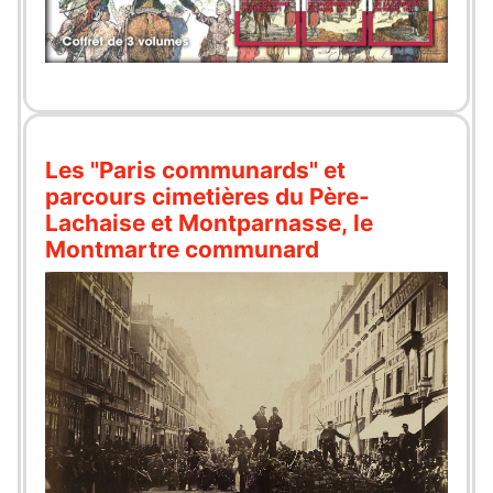
Les "Paris communards" et
parcours cimetières du Père-
Lachaise et Montparnasse, le
Montmartre communard