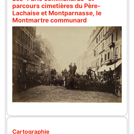
parcours cimetières du Père-
Lachaise et Montparnasse, le
Montmartre communard
Cartographie