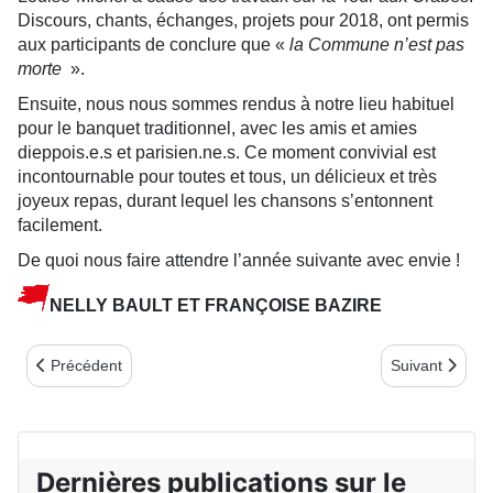
Discours, chants, échanges, projets pour 2018, ont permis
aux participants de conclure que «
la Commune n’est pas
morte
».
Ensuite, nous nous sommes rendus à notre lieu habituel
pour le banquet traditionnel, avec les amis et amies
dieppois.e.s et parisien.ne.s. Ce moment convivial est
incontournable pour toutes et tous, un délicieux et très
joyeux repas, durant lequel les chansons s’entonnent
facilement.
De quoi nous faire attendre l’année suivante avec envie !
NELLY BAULT ET FRANÇOISE BAZIRE
Article précédent : DES NOUVELLES DU BERRY (bulletin N°73)
Article suiv
Précédent
Suivant
Dernières publications sur le