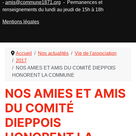
-
amis@commune1871.org
- Permanences et
renseignements du lundi au jeudi de 15h à 18h
Mentions légales
Accueil
Nos actualités
Vie de l'association
2017
NOS AMIES ET AMIS DU COMITÉ DIEPPOIS
HONORENT LA COMMUNE
NOS AMIES ET AMIS
DU COMITÉ
DIEPPOIS