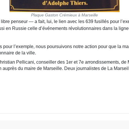
Plaque Gaston Crémieux à Marseille
re penseur — a fait, lui, le lien avec les 639 fusillés pour l’ex
ssi en Russie celle d’événements révolutionnaires dans la lign
lés pour l’exemple, nous poursuivons notre action pour que la m
nnaire de la ville.
stian Pellicani, conseiller des 1er et 7e arrondissements, de 
on auprès du maire de Marseille. Deux journalistes de La Marseil
OIS HONORENT LA COMMUNE