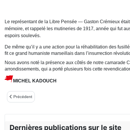
Le représentant de la Libre Pensée — Gaston Crémieux était lib
mémoire, et rappelé les mutineries de 1917, année qui fut au
espoirs soulevés.
De même qu’il y a une action pour la réhabilitation des fusil
fit ce grand humaniste marseillais dans l’insurrection révolutio
Nous avons noté la présence aux côtés de notre camarade Chri
arrondissements, qui a porté plusieurs fois cette revendicati
MICHEL KADOUCH
Article précédent : NOS AMIES ET AMIS DU COMITÉ DIEPP
Précédent
Dernières publications sur le site